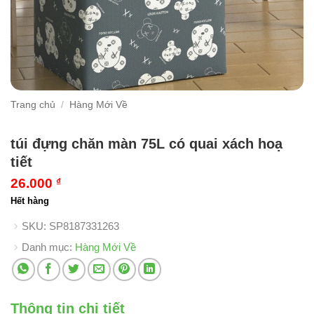
Trang chủ
/
Hàng Mới Về
túi đựng chăn màn 75L có quai xách hoạ
tiết
26.000
₫
Hết hàng
SKU:
SP8187331263
Danh mục:
Hàng Mới Về
Thông tin chi tiết