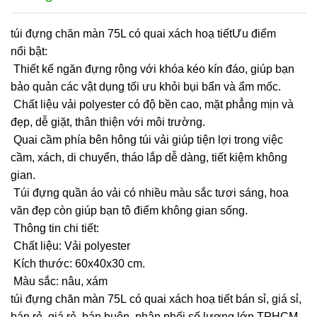
túi đựng chăn màn 75L có quai xách hoạ tiếtƯu điểm
nổi bật:
Thiết kế ngăn đựng rộng với khóa kéo kín đáo, giúp bạn
bảo quản các vật dụng tối ưu khỏi bụi bẩn và ẩm mốc.
Chất liệu vải polyester có độ bền cao, mặt phẳng mịn và
đẹp, dễ giặt, thân thiện với môi trường.
Quai cầm phía bên hông túi vải giúp tiện lợi trong việc
cầm, xách, di chuyển, tháo lắp dễ dàng, tiết kiệm không
gian.
Túi đựng quần áo vải có nhiều màu sắc tươi sáng, hoa
văn đẹp còn giúp bạn tô điểm không gian sống.
Thông tin chi tiết:
Chất liệu: Vải polyester
Kích thước: 60x40x30 cm.
Màu sắc: nâu, xám
túi đựng chăn màn 75L có quai xách hoạ tiết bán sỉ, giá sỉ,
bán rẻ, giá rẻ, bán buôn, phân phối số lượng lớn TPHCM