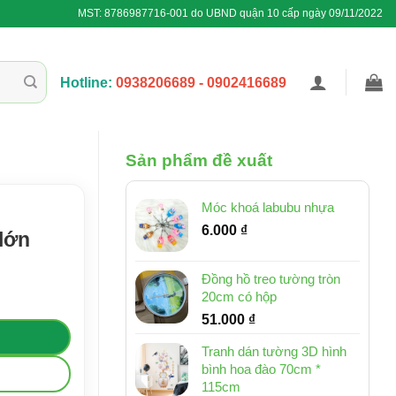
MST: 8786987716-001 do UBND quận 10 cấp ngày 09/11/2022
Hotline:
0938206689 - 0902416689
Sản phẩm đề xuất
Móc khoá labubu nhựa
6.000
₫
 lớn
Đồng hồ treo tường tròn
20cm có hộp
51.000
₫
Tranh dán tường 3D hình
bình hoa đào 70cm *
115cm