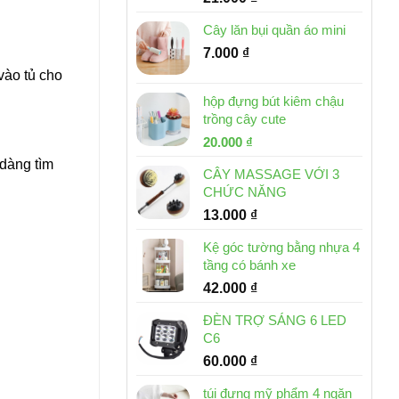
Cây lăn bụi quần áo mini
7.000
₫
vào tủ cho
hộp đựng bút kiêm chậu
trồng cây cute
Giá
Giá
20.000
₫
gốc
hiện
 dàng tìm
CÂY MASSAGE VỚI 3
là:
tại
CHỨC NĂNG
30.000 ₫.
là:
13.000
₫
20.000 ₫.
Kệ góc tường bằng nhựa 4
tầng có bánh xe
42.000
₫
ĐÈN TRỢ SÁNG 6 LED
C6
60.000
₫
túi đựng mỹ phẩm 4 ngăn