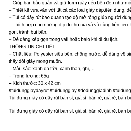
– Giúp bạn bảo quản và giữ form giày déo bền đẹp như mớ
– Thiết kế vừa vặn với tất cả các loại giày dép,tiện dụng,
– Túi có dây rút bao quanh tạo độ mở rộng giúp người dùng 
– Thích hợp cho những dịp đi chơi xa và vô cùng tiện lợi 
gọn, tránh bụi bẩn.
– Dễ dàng xếp gọn trong vali hoặc balo khi đi du lịch.
THÔNG TIN CHI TIẾT :
– Chất liệu: Polyester siêu bền, chống nước, dễ dàng vệ si
thấy đôi giày mong muốn.
– Màu sắc: xanh da trời, xanh than, ghi,…
– Trọng lượng: 65g
– Kích thước: 30 x 42 cm
#tuidunggiaydayrut #tuidunggiay #dodunggiadinh #tuidun
Túi đựng giày có dây rút bán sỉ, giá sỉ, bán rẻ, giá rẻ, b
Túi đựng giày có dây rút bán sỉ, giá sỉ, bán rẻ, giá rẻ, b