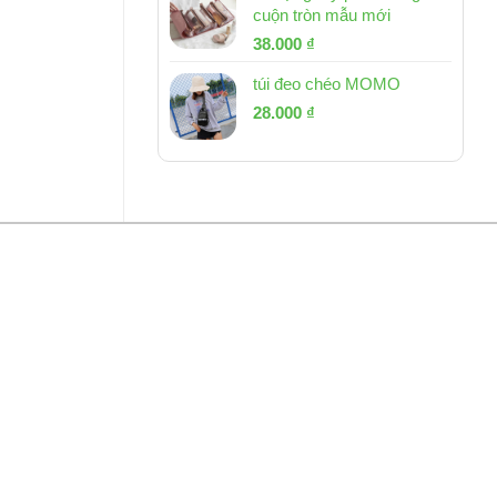
cuộn tròn mẫu mới
Giá
Giá
38.000
₫
gốc
hiện
túi đeo chéo MOMO
là:
tại
Giá
Giá
53.000 ₫.
28.000
₫
là:
gốc
hiện
38.000 ₫.
là:
tại
54.000 ₫.
là:
28.000 ₫.