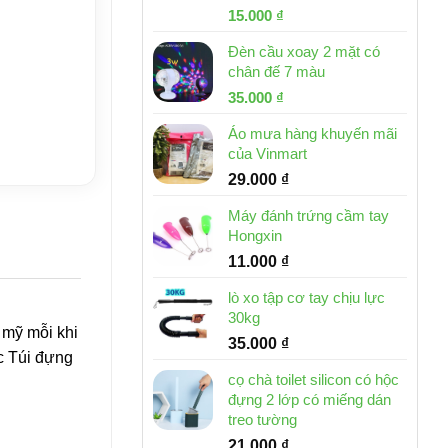
Giá
Giá
15.000
₫
gốc
hiện
Đèn cầu xoay 2 mặt có
là:
tại
chân đế 7 màu
32.000 ₫.
là:
Giá
Giá
35.000
₫
15.000 ₫.
gốc
hiện
Áo mưa hàng khuyến mãi
là:
tại
của Vinmart
46.000 ₫.
là:
29.000
₫
35.000 ₫.
Máy đánh trứng cầm tay
Hongxin
11.000
₫
lò xo tập cơ tay chịu lực
30kg
 mỹ mỗi khi
35.000
₫
ếc Túi đựng
cọ chà toilet silicon có hộc
đựng 2 lớp có miếng dán
treo tường
21.000
₫