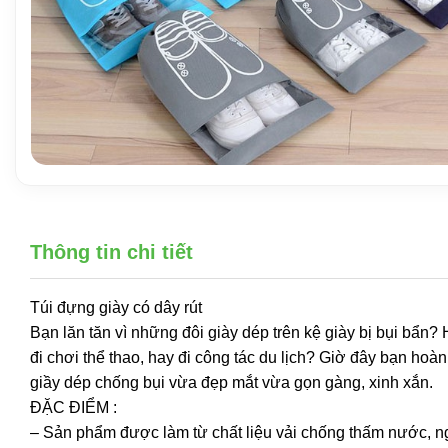
Thông tin chi tiết
Túi đựng giày có dây rút
Bạn lăn tăn vì những đôi giày dép trên kệ giày bị bụi bẩn?
đi chơi thể thao, hay đi công tác du lịch? Giờ đây bạn hoà
giầy dép chống bụi vừa đẹp mắt vừa gọn gàng, xinh xắn.
ĐẶC ĐIỂM :
– Sản phẩm được làm từ chất liệu vải chống thấm nước, n