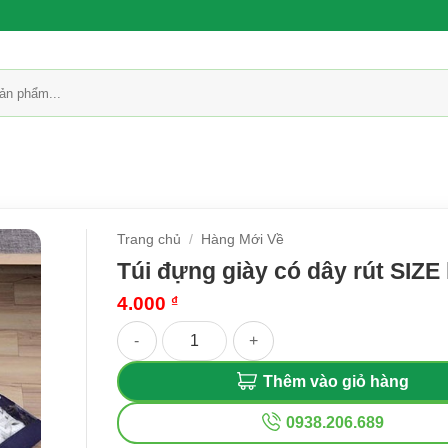
Trang chủ
/
Hàng Mới Về
Túi đựng giày có dây rút SIZE
4.000
₫
Túi đựng giày có dây rút SIZE lớn số lượng
Thêm vào giỏ hàng
0938.206.689