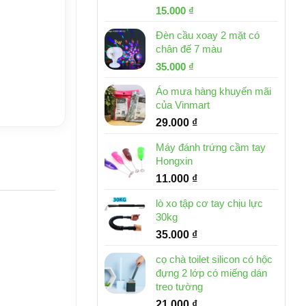
Giá
Giá
15.000
₫
gốc
hiện
Đèn cầu xoay 2 mặt có
là:
tại
chân đế 7 màu
32.000 ₫.
là:
Giá
Giá
35.000
₫
15.000 ₫.
gốc
hiện
Áo mưa hàng khuyến mãi
là:
tại
của Vinmart
46.000 ₫.
là:
29.000
₫
35.000 ₫.
Máy đánh trứng cầm tay
Hongxin
11.000
₫
lò xo tập cơ tay chịu lực
30kg
35.000
₫
cọ chà toilet silicon có hộc
đựng 2 lớp có miếng dán
treo tường
21.000
₫