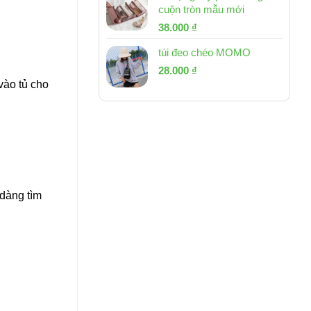
cuộn tròn mẫu mới
Giá
Giá
38.000
₫
gốc
hiện
túi đeo chéo MOMO
là:
tại
Giá
Giá
53.000 ₫.
28.000
₫
là:
vào tủ cho
gốc
hiện
38.000 ₫.
là:
tại
54.000 ₫.
là:
28.000 ₫.
 dàng tìm