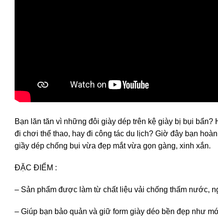
Bạn lăn tăn vì những đôi giày dép trên kệ giày bị bụi bẩn?
đi chơi thể thao, hay đi công tác du lịch? Giờ đây bạn hoà
giầy dép chống bụi vừa đẹp mắt vừa gọn gàng, xinh xắn.
ĐẶC ĐIỂM :
– Sản phẩm được làm từ chất liệu vải chống thấm nước, n
– Giúp bạn bảo quản và giữ form giày déo bền đẹp như mớ