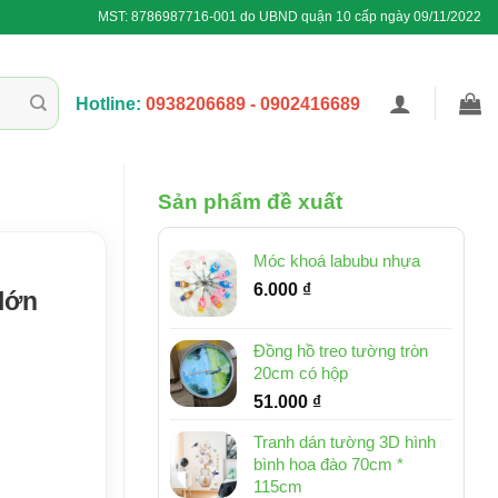
MST: 8786987716-001 do UBND quận 10 cấp ngày 09/11/2022
Hotline:
0938206689 - 0902416689
Sản phẩm đề xuất
Móc khoá labubu nhựa
6.000
₫
 lớn
Đồng hồ treo tường tròn
20cm có hộp
51.000
₫
Tranh dán tường 3D hình
bình hoa đào 70cm *
115cm