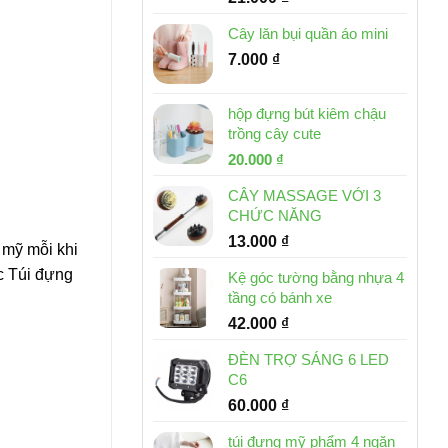
Cây lăn bụi quần áo mini
7.000
₫
hộp đựng bút kiêm chậu
trồng cây cute
Giá
Giá
20.000
₫
gốc
hiện
CÂY MASSAGE VỚI 3
là:
tại
CHỨC NĂNG
30.000 ₫.
là:
13.000
₫
20.000 ₫.
 mỹ mỗi khi
ếc Túi đựng
Kệ góc tường bằng nhựa 4
tầng có bánh xe
42.000
₫
ĐÈN TRỢ SÁNG 6 LED
C6
60.000
₫
túi đựng mỹ phẩm 4 ngăn