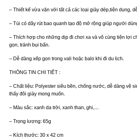
– Thiết kế vừa vặn với tất cả các loại giày dép,tiện dụng,
– Túi có dây rút bao quanh tạo độ mở rộng giúp người dùng 
– Thích hợp cho những dịp đi chơi xa và vô cùng tiện lợi 
gọn, tránh bụi bẩn.
– Dễ dàng xếp gọn trong vali hoặc balo khi đi du lịch.
THÔNG TIN CHI TIẾT :
– Chất liệu: Polyester siêu bền, chống nước, dễ dàng vệ si
thấy đôi giày mong muốn.
– Màu sắc: xanh da trời, xanh than, ghi,…
– Trọng lượng: 65g
– Kích thước: 30 x 42 cm