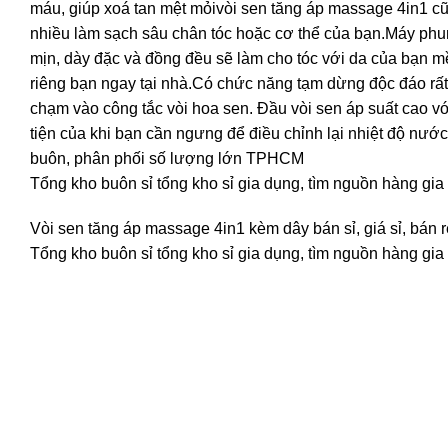
máu, giúp xoá tan mệt mỏivòi sen tăng áp massage 4in1 cũ
nhiều làm sạch sâu chân tóc hoặc cơ thể của bạn.Máy p
mịn, dày đặc và đồng đều sẽ làm cho tóc với da của bạn m
riêng bạn ngay tại nhà.Có chức năng tạm dừng độc đáo rất
chạm vào công tắc vòi hoa sen. Đầu vòi sen áp suất cao vớ
tiện của khi bạn cần ngưng để điều chỉnh lại nhiệt độ nước
buôn, phân phối số lượng lớn TPHCM
Tổng kho buôn sỉ tổng kho sỉ gia dụng, tìm nguồn hàng gia 
Vòi sen tăng áp massage 4in1 kèm dây bán sỉ, giá sỉ, bán
Tổng kho buôn sỉ tổng kho sỉ gia dụng, tìm nguồn hàng gia 