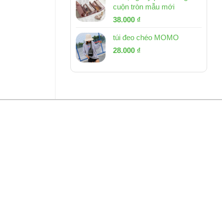
cuộn tròn mẫu mới
Giá
Giá
38.000
₫
gốc
hiện
túi đeo chéo MOMO
là:
tại
Giá
Giá
53.000 ₫.
28.000
₫
là:
gốc
hiện
38.000 ₫.
là:
tại
54.000 ₫.
là:
28.000 ₫.