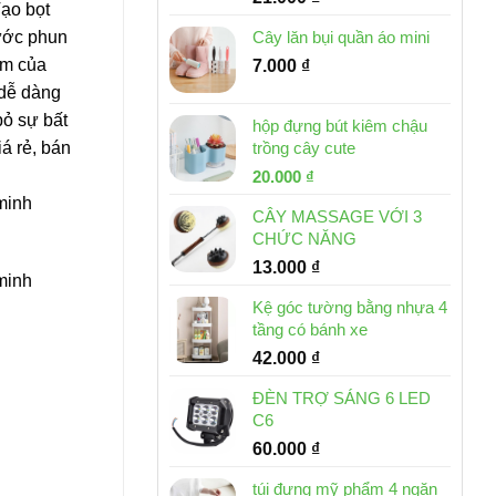
Tạo bọt
ước phun
Cây lăn bụi quần áo mini
ắm của
7.000
₫
 dễ dàng
bỏ sự bất
hộp đựng bút kiêm chậu
iá rẻ, bán
trồng cây cute
Giá
Giá
20.000
₫
gốc
hiện
 minh
CÂY MASSAGE VỚI 3
là:
tại
CHỨC NĂNG
30.000 ₫.
là:
13.000
₫
20.000 ₫.
 minh
Kệ góc tường bằng nhựa 4
tầng có bánh xe
42.000
₫
ĐÈN TRỢ SÁNG 6 LED
C6
60.000
₫
túi đựng mỹ phẩm 4 ngăn