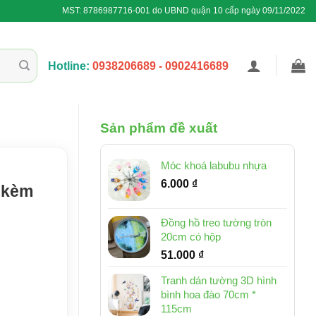
MST: 8786987716-001 do UBND quận 10 cấp ngày 09/11/2022
Hotline:
0938206689 - 0902416689
Sản phẩm đề xuất
Móc khoá labubu nhựa
6.000
₫
 kèm
Đồng hồ treo tường tròn
20cm có hộp
51.000
₫
Tranh dán tường 3D hình
bình hoa đào 70cm *
115cm