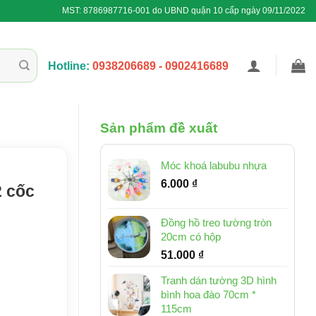
MST: 8786987716-001 do UBND quận 10 cấp ngày 09/11/2022
Hotline:
0938206689 - 0902416689
Sản phẩm đề xuất
Móc khoá labubu nhựa
6.000
₫
2 cốc
Đồng hồ treo tường tròn
20cm có hộp
51.000
₫
Tranh dán tường 3D hình
bình hoa đào 70cm *
115cm