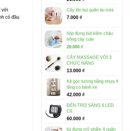
 với
Cây lăn bụi quần áo mini
nh có đầu
7.000
₫
hộp đựng bút kiêm chậu
trồng cây cute
Giá
Giá
20.000
₫
gốc
hiện
CÂY MASSAGE VỚI 3
là:
tại
CHỨC NĂNG
30.000 ₫.
là:
13.000
₫
20.000 ₫.
Kệ góc tường bằng nhựa 4
tầng có bánh xe
42.000
₫
ĐÈN TRỢ SÁNG 6 LED
C6
60.000
₫
túi đựng mỹ phẩm 4 ngăn