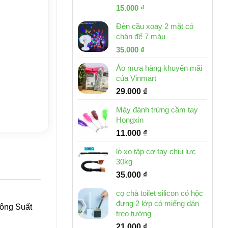
Giá
Giá
15.000
₫
gốc
hiện
Đèn cầu xoay 2 mặt có
là:
tại
chân đế 7 màu
32.000 ₫.
là:
Giá
Giá
35.000
₫
15.000 ₫.
gốc
hiện
Áo mưa hàng khuyến mãi
là:
tại
của Vinmart
46.000 ₫.
là:
29.000
₫
35.000 ₫.
Máy đánh trứng cầm tay
Hongxin
11.000
₫
lò xo tập cơ tay chịu lực
30kg
35.000
₫
cọ chà toilet silicon có hộc
đựng 2 lớp có miếng dán
ông Suất
treo tường
21.000
₫