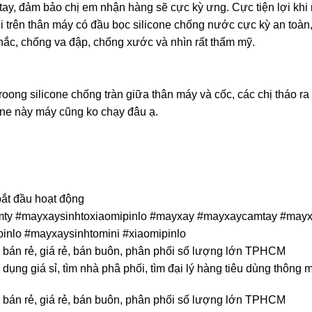
tay, đảm bảo chị em nhận hàng sẽ cực kỳ ưng. Cực tiện lợi khi
lợi trên thân máy có đầu bọc silicone chống nước cực kỳ an toàn
hắc, chống va đập, chống xước và nhìn rất thẩm mỹ.
oong silicone chống tràn giữa thân máy và cốc, các chị tháo ra
cone này máy cũng ko chạy đâu ạ.
ắt đầu hoạt động
mty #mayxaysinhtoxiaomipinlo #mayxay #mayxaycamtay #mayx
nlo #mayxaysinhtomini #xiaomipinlo
ỉ, bán rẻ, giá rẻ, bán buôn, phân phối số lượng lớn TPHCM
 dụng giá sỉ, tìm nhà phâ phối, tìm đại lý hàng tiêu dùng thông 
ỉ, bán rẻ, giá rẻ, bán buôn, phân phối số lượng lớn TPHCM