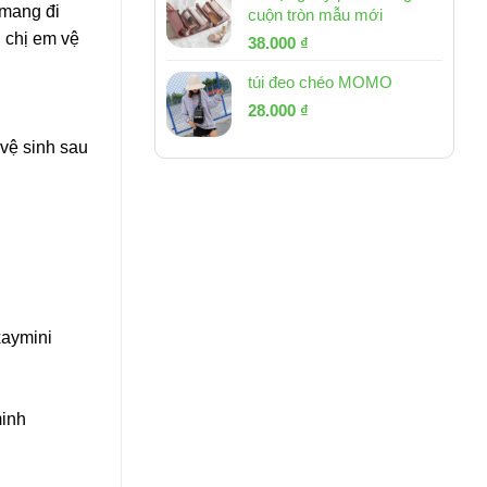
 mang đi
cuộn tròn mẫu mới
, chị em vệ
Giá
Giá
38.000
₫
gốc
hiện
túi đeo chéo MOMO
là:
tại
Giá
Giá
53.000 ₫.
28.000
₫
là:
gốc
hiện
38.000 ₫.
 vệ sinh sau
là:
tại
54.000 ₫.
là:
28.000 ₫.
aymini
minh