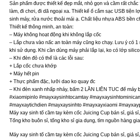
Sản phẩm được thiết kế đẹp mắt, nhỏ gọn và cầm rất chắc 
làm, đi chơi, đi dã ngoại xa. Thiết kế ổ cắm sạc USB tiện 
sinh máy, rửa nước thoải mái ạ. Chất liệu nhựa ABS bền c
Thiết kế thông minh, an toàn:
– Máy không hoạt động khi không lắp cốc
– Lắp chưa vào nấc an toàn máy cũng ko chạy. Lưu ý có 1 r
khi sử dụng. Khi cần dùng máy phải lắp lại, ko có lớp sili
– Khi đèn đỏ có thể là các lỗi sau:
+ Lắp cốc chưa khớp
+ Máy hết pin
+ Thực phẩm đặc, lưỡi dao ko quay đc
– Khi đèn xanh nhấp nháy, bấm 2 LẦN LIÊN TUC để máy b
#xiaomipinlo #mayxaysinhtocamtay #mayxaysinhtominica
#mayxaytichdien #mayxaysinhto #mayxayxiaomi #mayxaypi
Máy xay sinh tố cầm tay kèm cốc Juicing Cup bán sỉ, giá s
Tổng kho buôn sỉ, tổng kho sỉ gia dụng, tìm nguồn hàng gia
Máy xay sinh tố cầm tay kèm cốc Juicing Cup bán sỉ, giá s