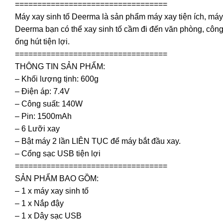
==================================
Máy xay sinh tố Deerma là sản phẩm máy xay tiện ích, máy 
Deerma bạn có thể xay sinh tố cầm đi đến văn phòng, công
ống hút tiện lợi.
==================================
THÔNG TIN SẢN PHẨM:
– Khối lượng tịnh: 600g
– Điện áp: 7.4V
– Công suất: 140W
– Pin: 1500mAh
– 6 Lưỡi xay
– Bật máy 2 lần LIÊN TỤC để máy bắt đầu xay.
– Cổng sạc USB tiện lợi
==================================
SẢN PHẨM BAO GỒM:
– 1 x máy xay sinh tố
– 1 x Nắp đậy
– 1 x Dây sạc USB