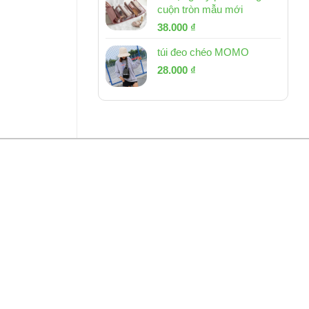
cuộn tròn mẫu mới
Giá
Giá
38.000
₫
gốc
hiện
túi đeo chéo MOMO
là:
tại
Giá
Giá
53.000 ₫.
28.000
₫
là:
gốc
hiện
38.000 ₫.
là:
tại
54.000 ₫.
là:
28.000 ₫.