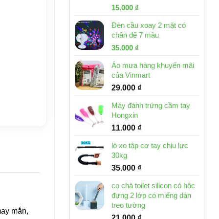
Giá
Giá
15.000
₫
gốc
hiện
Đèn cầu xoay 2 mặt có
là:
tại
chân đế 7 màu
32.000 ₫.
là:
Giá
Giá
35.000
₫
15.000 ₫.
gốc
hiện
Áo mưa hàng khuyến mãi
là:
tại
của Vinmart
46.000 ₫.
là:
29.000
₫
35.000 ₫.
Máy đánh trứng cầm tay
Hongxin
11.000
₫
lò xo tập cơ tay chịu lực
30kg
35.000
₫
cọ chà toilet silicon có hộc
đựng 2 lớp có miếng dán
treo tường
may mắn,
21.000
₫