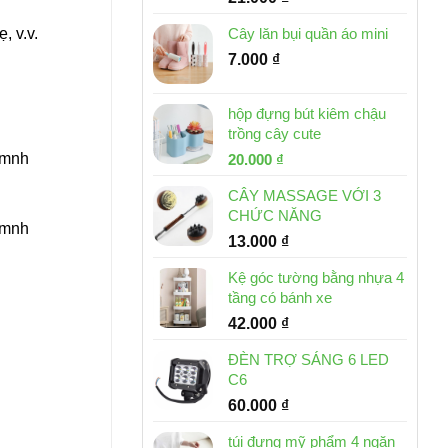
, v.v.
Cây lăn bụi quần áo mini
7.000
₫
hộp đựng bút kiêm chậu
trồng cây cute
g mnh
Giá
Giá
20.000
₫
gốc
hiện
CÂY MASSAGE VỚI 3
là:
tại
CHỨC NĂNG
30.000 ₫.
là:
g mnh
13.000
₫
20.000 ₫.
Kệ góc tường bằng nhựa 4
tầng có bánh xe
42.000
₫
ĐÈN TRỢ SÁNG 6 LED
C6
60.000
₫
túi đựng mỹ phẩm 4 ngăn