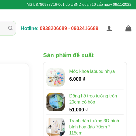
MST: 8786987716-001 do UBND quận 10 cấp ngày 09/11/2022
Hotline:
0938206689 - 0902416689
Sản phẩm đề xuất
Móc khoá labubu nhựa
6.000
₫
Đồng hồ treo tường tròn
20cm có hộp
51.000
₫
Tranh dán tường 3D hình
bình hoa đào 70cm *
115cm