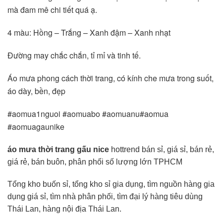
mà đam mê chi tiết quá ạ.
4 màu: Hồng – Trắng – Xanh đậm – Xanh nhạt
Đường may chắc chắn, tỉ mỉ và tinh tế.
Áo mưa phong cách thời trang, có kính che mưa trong suốt,
áo dày, bền, đẹp
#aomua1nguoi #aomuabo #aomuanu#aomua
#aomuagaunike
áo mưa thời trang gấu nice
hottrend bán sỉ, giá sỉ, bán rẻ,
giá rẻ, bán buôn, phân phối số lượng lớn TPHCM
Tổng kho buốn sỉ, tổng kho sỉ gia dụng, tìm nguồn hàng gia
dụng giá sỉ, tìm nhà phân phối, tìm đại lý hàng tiêu dùng
Thái Lan, hàng nội địa Thái Lan.