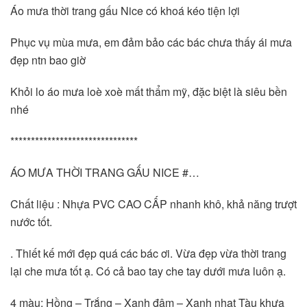
Áo mưa thời trang gấu Nice có khoá kéo tiện lợi
Phục vụ mùa mưa, em đảm bảo các bác chưa thấy ái mưa
đẹp ntn bao giờ
Khỏi lo áo mưa loè xoè mất thẩm mỹ, đặc biệt là siêu bền
nhé
*******************************
ÁO MƯA THỜI TRANG GẤU NICE #…
Chất liệu : Nhựa PVC CAO CẤP nhanh khô, khả năng trượt
nước tốt.
. Thiết kế mới đẹp quá các bác ơi. Vừa đẹp vừa thời trang
lại che mưa tốt ạ. Có cả bao tay che tay dưới mưa luôn ạ.
4 màu: Hồng – Trắng – Xanh đậm – Xanh nhạt Tàu khựa