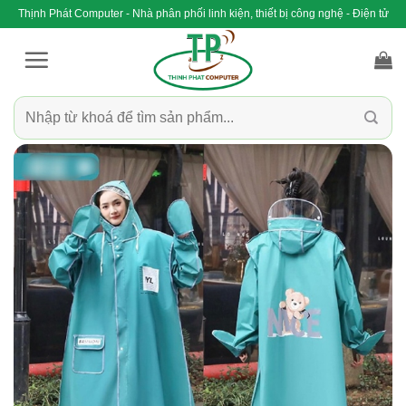
Bỏ
Thịnh Phát Computer - Nhà phân phối linh kiện, thiết bị công nghệ - Điện tử
qua
nội
dung
Tìm
kiếm: