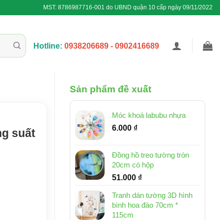
MST: 8786987716-001 do UBND quận 10 cấp ngày 09/11/2022
Hotline:
0938206689 - 0902416689
Sản phẩm đề xuất
Móc khoá labubu nhựa
6.000
₫
ng suất
Đồng hồ treo tường tròn
20cm có hộp
51.000
₫
Tranh dán tường 3D hình
bình hoa đào 70cm *
115cm