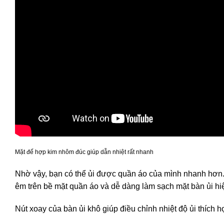
Mặt đế hợp kim nhôm đúc giúp dẫn nhiệt rất nhanh
Nhờ vậy, bạn có thể ủi được quần áo của mình nhanh hơn. N
êm trên bề mặt quần áo và dễ dàng làm sạch mặt bàn ủi hi
Nút xoay của bàn ủi khô giúp điều chỉnh nhiệt độ ủi thích h