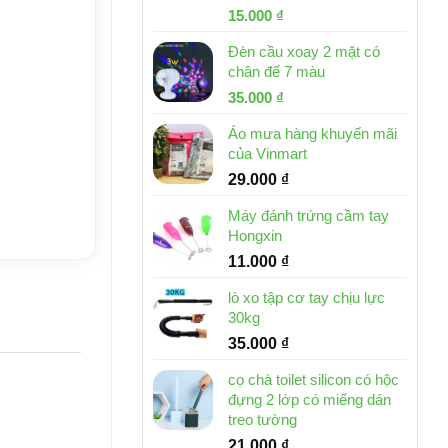
Giá
Giá
15.000
₫
gốc
hiện
Đèn cầu xoay 2 mặt có
là:
tại
chân đế 7 màu
32.000 ₫.
là:
Giá
Giá
35.000
₫
15.000 ₫.
gốc
hiện
Áo mưa hàng khuyến mãi
là:
tại
của Vinmart
46.000 ₫.
là:
29.000
₫
35.000 ₫.
Máy đánh trứng cầm tay
Hongxin
11.000
₫
lò xo tập cơ tay chịu lực
30kg
35.000
₫
cọ chà toilet silicon có hộc
đựng 2 lớp có miếng dán
treo tường
21.000
₫