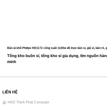
Bàn ủi khô Philips HD1172
công suất 1100w đế Inox
bán sỉ, giá sỉ, bán rẻ
Tổng kho buôn sỉ, tổng kho sỉ gia dụng, tìm nguồn hàng
minh
LIÊN HỆ
HKD Thịnh Phát Computer