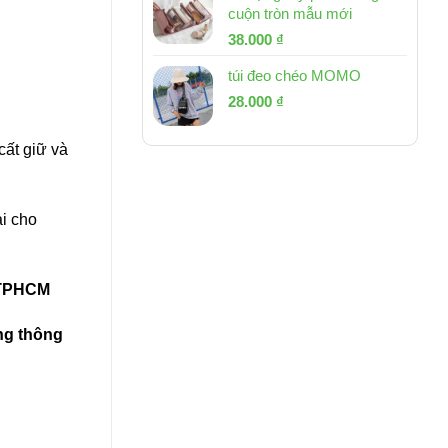
cuộn tròn mẫu mới
Giá
Giá
38.000
₫
gốc
hiện
túi đeo chéo MOMO
là:
tại
Giá
Giá
53.000 ₫.
28.000
₫
là:
gốc
hiện
38.000 ₫.
là:
tại
cất giữ và
54.000 ₫.
là:
28.000 ₫.
i cho
n TPHCM
ùng thông