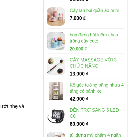
Cây lăn bụi quần áo mini
7.000
₫
hộp đựng bút kiêm chậu
trồng cây cute
Giá
Giá
20.000
₫
gốc
hiện
CÂY MASSAGE VỚI 3
là:
tại
CHỨC NĂNG
30.000 ₫.
là:
13.000
₫
20.000 ₫.
Kệ góc tường bằng nhựa 4
tầng có bánh xe
42.000
₫
lướt nhẹ và
ĐÈN TRỢ SÁNG 6 LED
C6
60.000
₫
túi đựng mỹ phẩm 4 ngăn