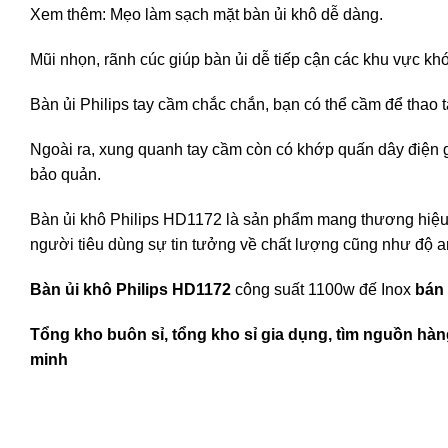
Xem thêm: Mẹo làm sạch mặt bàn ủi khô dễ dàng.
Mũi nhọn, rãnh cúc giúp bàn ủi dễ tiếp cận các khu vực kh
Bàn ủi Philips tay cầm chắc chắn, bạn có thể cầm để thao 
Ngoài ra, xung quanh tay cầm còn có khớp quấn dây điện g
bảo quản.
Bàn ủi khô Philips HD1172 là sản phẩm mang thương hiệu c
người tiêu dùng sự tin tưởng về chất lượng cũng như độ an
Bàn ủi khô Philips HD1172
công suất 1100w đế Inox
bán 
Tổng kho buôn sỉ, tổng kho sỉ gia dụng, tìm nguồn hàng
minh