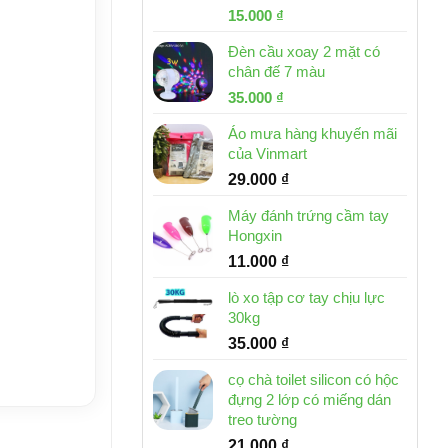
Giá
Giá
15.000
₫
gốc
hiện
Đèn cầu xoay 2 mặt có
là:
tại
chân đế 7 màu
32.000 ₫.
là:
Giá
Giá
35.000
₫
15.000 ₫.
gốc
hiện
Áo mưa hàng khuyến mãi
là:
tại
của Vinmart
46.000 ₫.
là:
29.000
₫
35.000 ₫.
Máy đánh trứng cầm tay
Hongxin
11.000
₫
lò xo tập cơ tay chịu lực
30kg
35.000
₫
cọ chà toilet silicon có hộc
đựng 2 lớp có miếng dán
treo tường
21.000
₫