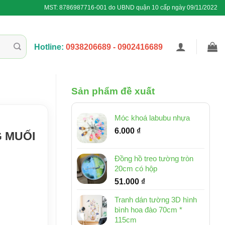
MST: 8786987716-001 do UBND quận 10 cấp ngày 09/11/2022
Hotline:
0938206689 - 0902416689
Sản phẩm đề xuất
Móc khoá labubu nhựa
6.000
₫
G MUỐI
Đồng hồ treo tường tròn
20cm có hộp
51.000
₫
Tranh dán tường 3D hình
bình hoa đào 70cm *
115cm