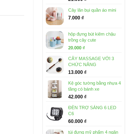
Cây lăn bụi quần áo mini
7.000
₫
hộp đựng bút kiêm chậu
trồng cây cute
Giá
Giá
20.000
₫
gốc
hiện
CÂY MASSAGE VỚI 3
là:
tại
CHỨC NĂNG
30.000 ₫.
là:
13.000
₫
20.000 ₫.
Kệ góc tường bằng nhựa 4
tầng có bánh xe
42.000
₫
ĐÈN TRỢ SÁNG 6 LED
C6
60.000
₫
túi đựng mỹ phẩm 4 ngăn