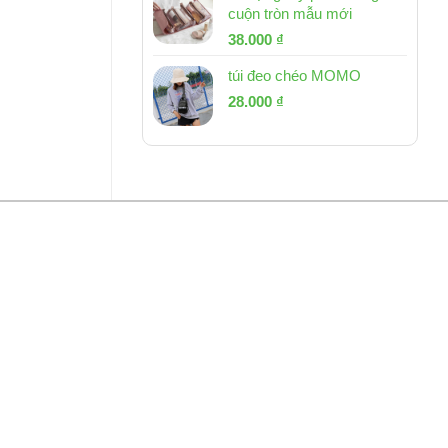
cuộn tròn mẫu mới
Giá
Giá
38.000
₫
gốc
hiện
túi đeo chéo MOMO
là:
tại
Giá
Giá
53.000 ₫.
28.000
₫
là:
gốc
hiện
38.000 ₫.
là:
tại
54.000 ₫.
là:
28.000 ₫.