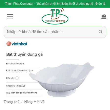
Bỏ
Thịnh Phát Computer - Nhà phân phối linh kiện, thiết bị công nghệ - Điện tử
qua
nội
dung
Tìm
kiếm:
Trang chủ
/
Hàng Mới Về