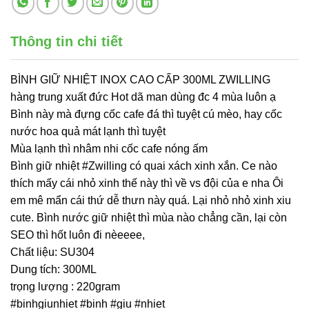
Thông tin chi tiết
BÌNH GIỮ NHIỆT INOX CAO CẤP 300ML ZWILLING
hàng trung xuất đức Hot dã man dùng đc 4 mùa luôn ạ
Bình này mà đựng cốc cafe đá thì tuyệt cú mèo, hay cốc
nước hoa quả mát lạnh thì tuyệt
Mùa lạnh thì nhâm nhi cốc cafe nóng ấm
Bình giữ nhiệt #Zwilling có quai xách xinh xắn. Ce nào
thích mấy cái nhỏ xinh thế này thì về vs đội của e nha Ôi
em mê mẩn cái thứ dễ thưn này quá. Lại nhỏ nhỏ xinh xiu
cute. Bình nước giữ nhiệt thì mùa nào chẳng cần, lại còn
SEO thì hốt luôn đi nèeeee,
Chất liệu: SU304
Dung tích: 300ML
trọng lượng : 220gram
#binhgiunhiet #binh #giu #nhiet