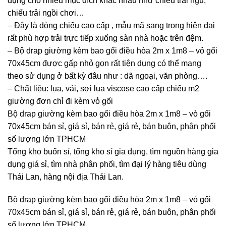
dụng cho nhiều mục đích khác nhau như chiếu trải ngủ,
chiếu trải ngồi chơi…
– Đây là dòng chiếu cao cấp , mẫu mã sang trọng hiện đại
rất phù hợp trải trực tiếp xuống sàn nhà hoặc trên đệm.
– Bộ drap giường kèm bao gối điều hòa 2m x 1m8 – vỏ gối
70x45cm được gấp nhỏ gọn rất tiện dụng có thể mang
theo sử dụng ở bất kỳ đâu như : dã ngoại, văn phòng….
– Chất liệu: lụa, vải, sợi lụa viscose cao cấp chiếu m2
giường đơn chỉ đi kèm vỏ gối
Bộ drap giường kèm bao gối điều hòa 2m x 1m8 – vỏ gối
70x45cm bán sỉ, giá sỉ, bán rẻ, giá rẻ, bán buôn, phân phối
số lượng lớn TPHCM
Tổng kho buốn sỉ, tổng kho sỉ gia dụng, tìm nguồn hàng gia
dụng giá sỉ, tìm nhà phân phối, tìm đại lý hàng tiêu dùng
Thái Lan, hàng nội địa Thái Lan.
Bộ drap giường kèm bao gối điều hòa 2m x 1m8 – vỏ gối
70x45cm bán sỉ, giá sỉ, bán rẻ, giá rẻ, bán buôn, phân phối
số lượng lớn TPHCM