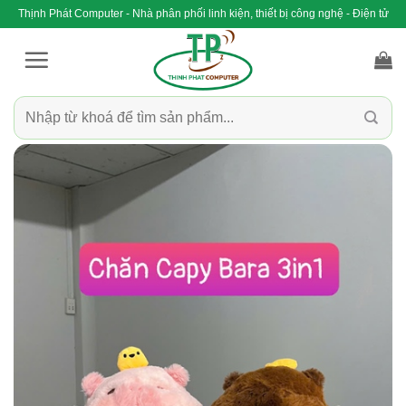
Bỏ
Thịnh Phát Computer - Nhà phân phối linh kiện, thiết bị công nghệ - Điện tử
qua
nội
dung
Tìm
kiếm: