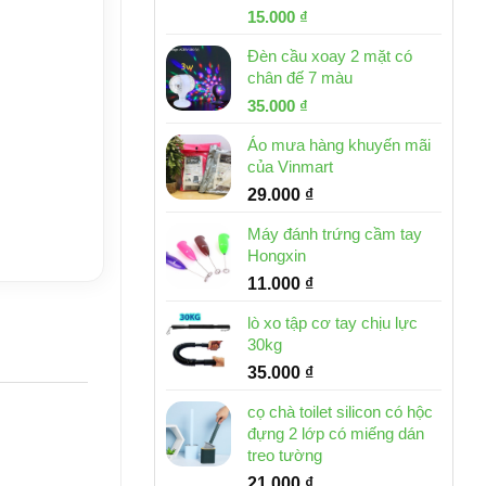
Giá
Giá
15.000
₫
gốc
hiện
Đèn cầu xoay 2 mặt có
là:
tại
chân đế 7 màu
32.000 ₫.
là:
Giá
Giá
35.000
₫
15.000 ₫.
gốc
hiện
Áo mưa hàng khuyến mãi
là:
tại
của Vinmart
46.000 ₫.
là:
29.000
₫
35.000 ₫.
Máy đánh trứng cầm tay
Hongxin
11.000
₫
lò xo tập cơ tay chịu lực
30kg
35.000
₫
cọ chà toilet silicon có hộc
đựng 2 lớp có miếng dán
treo tường
21.000
₫