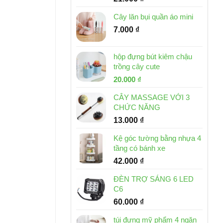
Cây lăn bụi quần áo mini
7.000
₫
hộp đựng bút kiêm chậu
trồng cây cute
Giá
Giá
20.000
₫
gốc
hiện
CÂY MASSAGE VỚI 3
là:
tại
CHỨC NĂNG
30.000 ₫.
là:
13.000
₫
20.000 ₫.
Kệ góc tường bằng nhựa 4
tầng có bánh xe
42.000
₫
ĐÈN TRỢ SÁNG 6 LED
C6
60.000
₫
túi đựng mỹ phẩm 4 ngăn