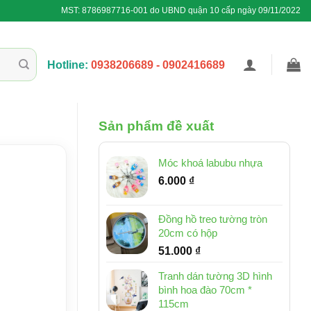
MST: 8786987716-001 do UBND quận 10 cấp ngày 09/11/2022
Hotline:
0938206689 - 0902416689
Sản phẩm đề xuất
Móc khoá labubu nhựa
6.000
₫
Đồng hồ treo tường tròn
20cm có hộp
51.000
₫
Tranh dán tường 3D hình
bình hoa đào 70cm *
115cm