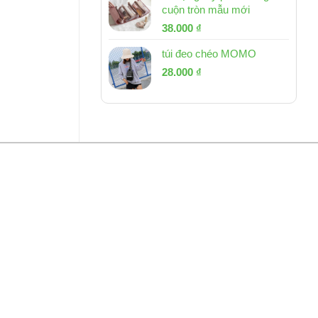
cuộn tròn mẫu mới
Giá
Giá
38.000
₫
gốc
hiện
túi đeo chéo MOMO
là:
tại
Giá
Giá
53.000 ₫.
28.000
₫
là:
gốc
hiện
38.000 ₫.
là:
tại
54.000 ₫.
là:
28.000 ₫.