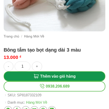
Trang chủ
/
Hàng Mới Về
Bông tắm tạo bọt dạng dài 3 màu
13.000
₫
Bông tắm tạo bọt dạng dài 3 màu số lượng
Thêm vào giỏ hàng
0938.206.689
SKU:
SP8187332109
Danh mục:
Hàng Mới Về