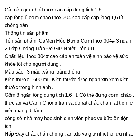
Cà mên giữ nhiệt inox cao cấp dung tích 1.6L
cặp lồng ủ cơm cháo inox 304 cao cấp cặp lồng 1,6 lít
chống tràn
Thông tin sản phẩm:
Tên sản phẩm: CaMen Hộp Đựng Cơm Inox 304# 3 ngăn
2 Lớp Chống Tràn Đổ Giữ Nhiệt Trên 6H
Chất liệu: inox 304# cao cấp an toàn vệ sinh bảo vệ sức
khỏe tốt cho người dùng .
Màu sắc : 3 màu ,vàng ,trắng,hổng
Kích thước 1600 ml . Kích thước từng ngăn xin xem kích
thước trong hình ảnh .
Gồm 3 ngăn tổng dung tích 1,6 lít. Có thể đựng cơm, cháo ,
thức ăn và Canh Chống tràn và đổ rất chắc chăn rất tiện lợ
việc mang di làm
công sở nhà máy học sinh sinh viên phục vụ bữa ăn tiện
ích
Nắp Đậy chắc chắn chống tràn ,đổ và giữ nhiệt tối ưu nhất