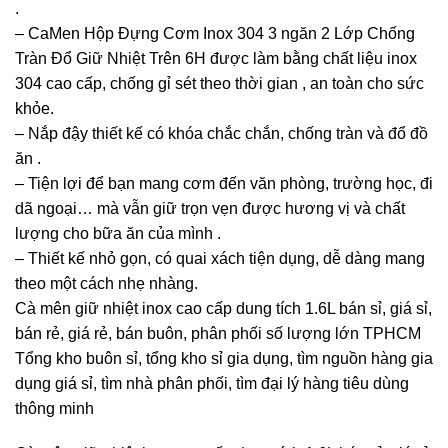
.
– CaMen Hộp Đựng Cơm Inox 304 3 ngăn 2 Lớp Chống
Tràn Đổ Giữ Nhiệt Trên 6H được làm bằng chất liệu inox
304 cao cấp, chống gỉ sét theo thời gian , an toàn cho sức
khỏe.
– Nắp đậy thiết kế có khóa chắc chắn, chống tràn và đổ đồ
ăn .
– Tiện lợi để bạn mang cơm đến văn phòng, trường học, đi
dã ngoại… mà vẫn giữ trọn vẹn được hương vị và chất
lượng cho bữa ăn của mình .
– Thiết kế nhỏ gọn, có quai xách tiện dụng, dễ dàng mang
theo một cách nhẹ nhàng.
Cà mên giữ nhiệt inox cao cấp dung tích 1.6L bán sỉ, giá sỉ,
bán rẻ, giá rẻ, bán buôn, phân phối số lượng lớn TPHCM
Tổng kho buôn sỉ, tổng kho sỉ gia dụng, tìm nguồn hàng gia
dụng giá sỉ, tìm nhà phân phối, tìm đại lý hàng tiêu dùng
thông minh