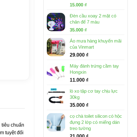
Giá
Giá
15.000
₫
gốc
hiện
Đèn cầu xoay 2 mặt có
là:
tại
chân đế 7 màu
32.000 ₫.
là:
Giá
Giá
35.000
₫
15.000 ₫.
gốc
hiện
Áo mưa hàng khuyến mãi
là:
tại
của Vinmart
46.000 ₫.
là:
29.000
₫
35.000 ₫.
Máy đánh trứng cầm tay
Hongxin
11.000
₫
lò xo tập cơ tay chịu lực
30kg
35.000
₫
cọ chà toilet silicon có hộc
đựng 2 lớp có miếng dán
 tiêu chuẩn
treo tường
m tuyệt đối
21.000
₫