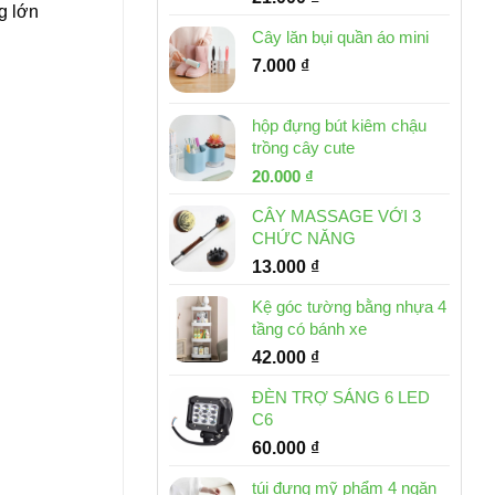
g lớn
Cây lăn bụi quần áo mini
7.000
₫
hộp đựng bút kiêm chậu
trồng cây cute
Giá
Giá
20.000
₫
gốc
hiện
CÂY MASSAGE VỚI 3
là:
tại
CHỨC NĂNG
30.000 ₫.
là:
13.000
₫
20.000 ₫.
Kệ góc tường bằng nhựa 4
tầng có bánh xe
42.000
₫
ĐÈN TRỢ SÁNG 6 LED
C6
60.000
₫
túi đựng mỹ phẩm 4 ngăn