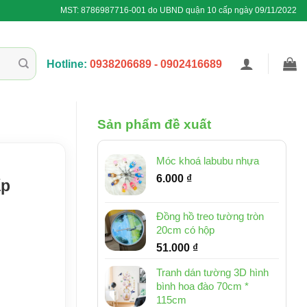
MST: 8786987716-001 do UBND quận 10 cấp ngày 09/11/2022
Hotline:
0938206689 - 0902416689
Sản phẩm đề xuất
Móc khoá labubu nhựa
6.000
₫
ấp
Đồng hồ treo tường tròn
20cm có hộp
51.000
₫
Tranh dán tường 3D hình
bình hoa đào 70cm *
115cm