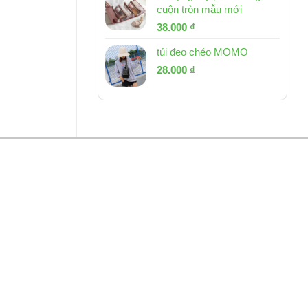
cuộn tròn mẫu mới
Giá
Giá
38.000
₫
gốc
hiện
túi đeo chéo MOMO
là:
tại
Giá
Giá
53.000 ₫.
28.000
₫
là:
gốc
hiện
38.000 ₫.
là:
tại
54.000 ₫.
là:
28.000 ₫.