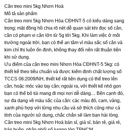
Cân treo mini 5kg Nhơn Hoà
Mô tả sản phẩm
Cân treo mini 5kg Nhơn Hòa CĐHNT-5 có kiểu dáng sang
trọng; mặt đồng hồ chia rõ nét dễ quan sát khi đọc số cân,
cân có phạm vi cân lớn từ 5g tới 5kg. Khi làm việc ở môi
trường ngoài trời, bạn có thể an tâm vì màu sắc số cân và
kim chỉ thị luôn ổn định, không thay đổi nên rất thuận tiện
khi sử dụng.
Ưu điểm của cân treo mini Nhơn Hòa CĐHNT-5 5kg: có
thiết kế theo tiêu chuẩn và được kiểm định chất lượng số
TCCS 06:2009/NH, thiết kế rất tiện dụng có thể treo lên
cân, hoặc móc vào tay cân; ngoài ra, với thiết kế nhỏ gọn
bạn có thể bỏ túi mang đi mọi nơi dễ dàng… Bên cạnh đó,
sự đa dạng về màu sắc của cân: các màu đỏ, cam, vàng,
xanh phù hợp với từng nhu cầu và sở thích cũng như cá
tính của người sử dụng, chắc chắn sẽ làm bạn hài lòng.
Cân treo mini 5kg Nhơn Hoà bán sỉ, giá sỉ, bán rẻ, giá rẻ,
bán buôn, phân phối số lượng lớn TPHCM