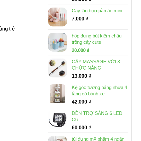
Cây lăn bụi quần áo mini
7.000
₫
àng trẻ
hộp đựng bút kiêm chậu
trồng cây cute
Giá
Giá
20.000
₫
gốc
hiện
CÂY MASSAGE VỚI 3
là:
tại
CHỨC NĂNG
30.000 ₫.
là:
13.000
₫
20.000 ₫.
Kệ góc tường bằng nhựa 4
tầng có bánh xe
42.000
₫
ĐÈN TRỢ SÁNG 6 LED
C6
60.000
₫
túi đựng mỹ phẩm 4 ngăn