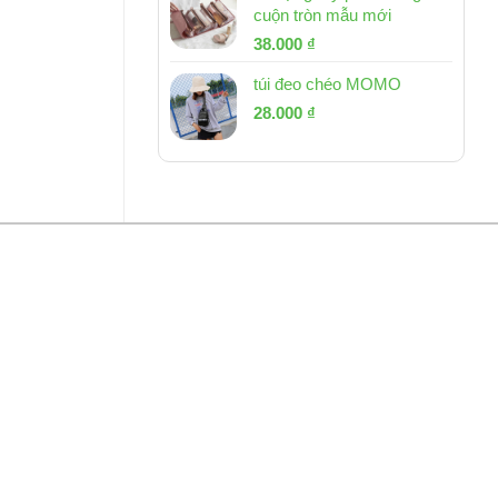
cuộn tròn mẫu mới
Giá
Giá
38.000
₫
gốc
hiện
túi đeo chéo MOMO
là:
tại
Giá
Giá
53.000 ₫.
28.000
₫
là:
gốc
hiện
38.000 ₫.
là:
tại
54.000 ₫.
là:
28.000 ₫.