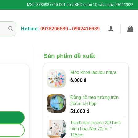
MST: 8786987716-001 do UBND quận 10 cấp ngày 09/11/2022
Hotline:
0938206689 - 0902416689
Sản phẩm đề xuất
Móc khoá labubu nhựa
6.000
₫
Đồng hồ treo tường tròn
20cm có hộp
51.000
₫
Tranh dán tường 3D hình
bình hoa đào 70cm *
115cm