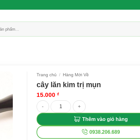
Trang chủ
/
Hàng Mới Về
cây lăn kim trị mụn
15.000
₫
cây lăn kim trị mụn số lượng
Thêm vào giỏ hàng
0938.206.689