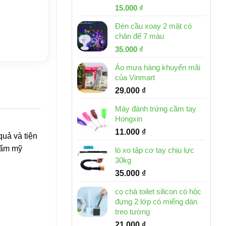
Giá
Giá
15.000
₫
gốc
hiện
Đèn cầu xoay 2 mặt có
là:
tại
chân đế 7 màu
32.000 ₫.
là:
Giá
Giá
35.000
₫
15.000 ₫.
gốc
hiện
Áo mưa hàng khuyến mãi
là:
tại
của Vinmart
46.000 ₫.
là:
29.000
₫
35.000 ₫.
Máy đánh trứng cầm tay
Hongxin
11.000
₫
quả và tiện
Thẩm mỹ
lò xo tập cơ tay chịu lực
30kg
35.000
₫
cọ chà toilet silicon có hộc
đựng 2 lớp có miếng dán
treo tường
21.000
₫