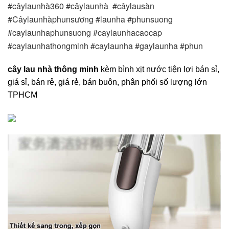
#câylaunhà360 #câylaunhà  #câylausàn 
#Câylaunhàphunsương #launha #phunsuong 
#caylaunhaphunsuong #caylaunhacaocap 
#caylaunhathongminh #caylaunha #gaylaunha #phun 
cây lau nhà thông minh
kèm bình xịt nước tiện lợi bán sỉ,
giá sỉ, bán rẻ, giá rẻ, bán buôn, phân phối số lượng lớn
TPHCM