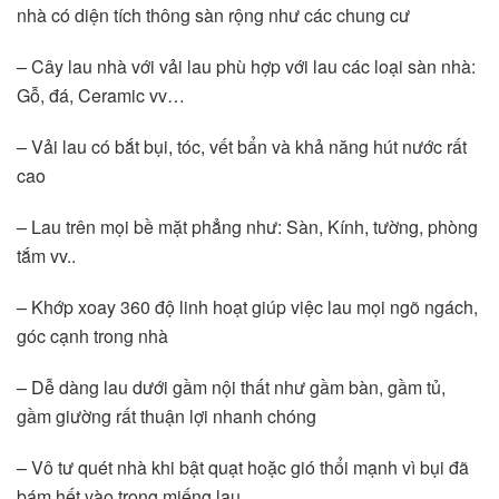
nhà có diện tích thông sàn rộng như các chung cư
– Cây lau nhà với vải lau phù hợp với lau các loại sàn nhà: 
Gỗ, đá, Ceramic vv… 
– Vải lau có bắt bụi, tóc, vết bẩn và khả năng hút nước rất 
cao
– Lau trên mọi bề mặt phẳng như: Sàn, Kính, tường, phòng 
tắm vv..
– Khớp xoay 360 độ linh hoạt giúp việc lau mọi ngõ ngách, 
góc cạnh trong nhà
– Dễ dàng lau dưới gầm nội thất như gầm bàn, gầm tủ, 
gầm giường rất thuận lợi nhanh chóng
– Vô tư quét nhà khi bật quạt hoặc gió thổi mạnh vì bụi đã 
bám hết vào trong miếng lau