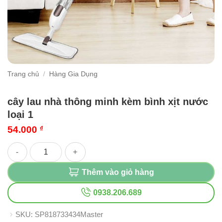
Trang chủ
/
Hàng Gia Dụng
cây lau nhà thông minh kèm bình xịt nước
loại 1
54.000
₫
cây lau nhà thông minh kèm bình xịt nước loại 1 số lượng
Thêm vào giỏ hàng
0938.206.689
SKU:
SP818733434Master