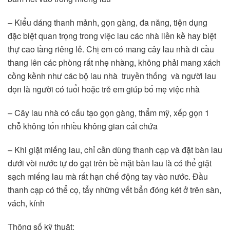
– Kiểu dáng thanh mảnh, gọn gàng, đa năng, tiện dụng 
đặc biệt quan trọng trong việc lau các nhà liền kề hay biệt 
thự cao tầng riêng lẻ. Chị em có mang cây lau nhà đi cầu 
thang lên các phòng rất nhẹ nhàng, không phải mang xách 
cồng kềnh như các bộ lau nhà  truyền thống  và người lau 
dọn là người có tuổi hoặc trẻ em giúp bố mẹ việc nhà
– Cây lau nhà có cấu tạo gọn gàng, thẩm mỹ, xếp gọn 1 
chỗ không tốn nhiều không gian cất chứa 
– Khi giặt miếng lau, chỉ cần dùng thanh cạp và đặt bàn lau 
dưới vòi nước tự do gạt trên bề mặt bàn lau là có thể giặt 
sạch miếng lau mà rất hạn chế động tay vào nước. Đầu 
thanh cạp có thể cọ, tẩy những vết bẩn đóng két ở trên sàn, 
vách, kính
Thông số kỹ thuật: