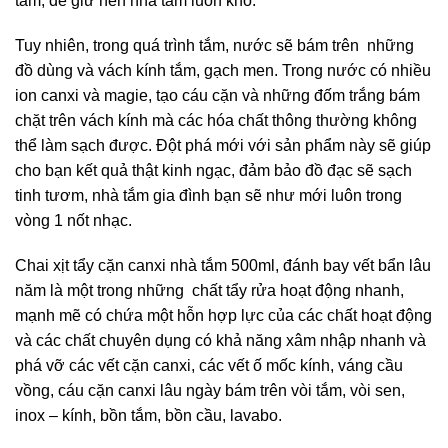
tắm, để giữ nền nhà tắm luôn khô.
Tuy nhiên, trong quá trình tắm, nước sẽ bám trên những
đồ dùng và vách kính tắm, gạch men. Trong nước có nhiều
ion canxi và magie, tạo cáu cặn và những đốm trắng bám
chặt trên vách kính mà các hóa chất thông thường không
thể làm sạch được. Đột phá mới với sản phẩm này sẽ giúp
cho bạn kết quả thật kinh ngạc, đảm bảo đồ đạc sẽ sạch
tinh tươm, nhà tắm gia đình bạn sẽ như mới luôn trong
vòng 1 nốt nhạc.
Chai xịt tẩy cặn canxi nhà tắm 500ml, đánh bay vết bẩn lâu
năm là một trong những chất tẩy rửa hoạt động nhanh,
mạnh mẽ có chứa một hỗn hợp lực của các chất hoạt động
và các chất chuyên dụng có khả năng xâm nhập nhanh và
phá vỡ các vết cặn canxi, các vết ố mốc kính, váng cầu
vồng, cáu cặn canxi lâu ngày bám trên vòi tắm, vòi sen,
inox – kính, bồn tắm, bồn cầu, lavabo.