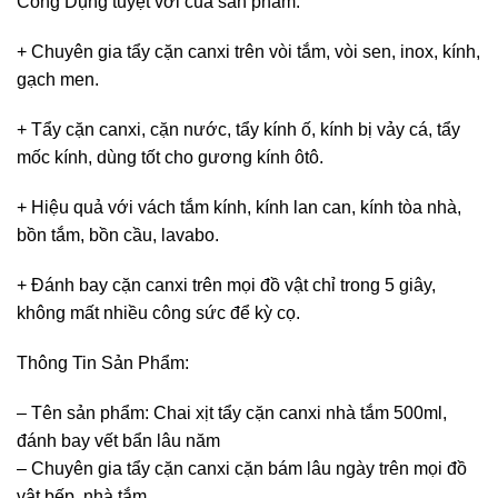
Công Dụng tuyệt vời của sản phẩm:
+ Chuyên gia tẩy cặn canxi trên vòi tắm, vòi sen, inox, kính,
gạch men.
+ Tẩy cặn canxi, cặn nước, tẩy kính ố, kính bị vảy cá, tẩy
mốc kính, dùng tốt cho gương kính ôtô.
+ Hiệu quả với vách tắm kính, kính lan can, kính tòa nhà,
bồn tắm, bồn cầu, lavabo.
+ Đánh bay cặn canxi trên mọi đồ vật chỉ trong 5 giây,
không mất nhiều công sức để kỳ cọ.
Thông Tin Sản Phẩm:
– Tên sản phẩm: Chai xịt tẩy cặn canxi nhà tắm 500ml,
đánh bay vết bẩn lâu năm
– Chuyên gia tẩy cặn canxi cặn bám lâu ngày trên mọi đồ
vật bếp, nhà tắm..