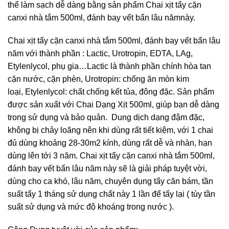
thể làm sạch dễ dàng bằng sản phẩm Chai xịt tẩy cặn
canxi nhà tắm 500ml, đánh bay vết bẩn lâu nămnày.
Chai xịt tẩy cặn canxi nhà tắm 500ml, đánh bay vết bẩn lâu
năm với thành phần : Lactic, Urotropin, EDTA, LAg,
Etylenlycol, phụ gia…Lactic là thành phần chính hòa tan
cặn nước, cặn phèn, Urotropin: chống ăn mòn kim
loại, Etylenlycol: chất chống kết tủa, đông đặc. Sản phẩm
được sản xuất với Chai Dạng Xịt 500ml, giúp bạn dễ dàng
trong sử dụng và bảo quản. Dung dịch dạng đậm đặc,
không bị chảy loãng nên khi dùng rất tiết kiệm, với 1 chai
đủ dùng khoảng 28-30m2 kính, dùng rất dễ và nhàn, hạn
dùng lên tới 3 năm. Chai xịt tẩy cặn canxi nhà tắm 500ml,
đánh bay vết bẩn lâu năm này sẽ là giải pháp tuyệt vời,
dùng cho ca khó, lâu năm, chuyên dụng tẩy căn bám, tần
suất tẩy 1 tháng sử dụng chất này 1 lần để tẩy lại ( tùy tần
suất sử dụng và mức độ khoáng trong nước ).