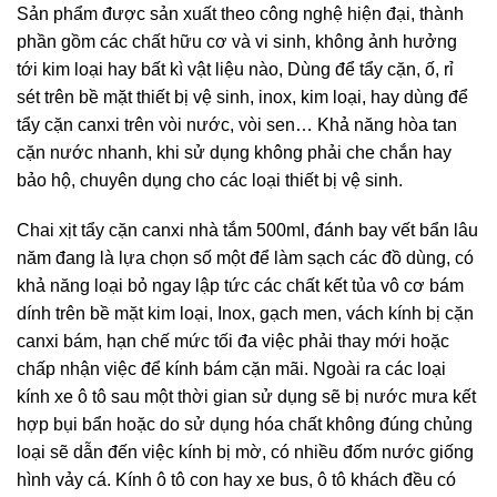
Sản phẩm được sản xuất theo công nghệ hiện đại, thành
phần gồm các chất hữu cơ và vi sinh, không ảnh hưởng
tới kim loại hay bất kì vật liệu nào, Dùng để tẩy cặn, ố, rỉ
sét trên bề mặt thiết bị vệ sinh, inox, kim loại, hay dùng để
tẩy cặn canxi trên vòi nước, vòi sen… Khả năng hòa tan
cặn nước nhanh, khi sử dụng không phải che chắn hay
bảo hộ, chuyên dụng cho các loại thiết bị vệ sinh.
Chai xịt tẩy cặn canxi nhà tắm 500ml, đánh bay vết bẩn lâu
năm đang là lựa chọn số một để làm sạch các đồ dùng, có
khả năng loại bỏ ngay lập tức các chất kết tủa vô cơ bám
dính trên bề mặt kim loại, Inox, gạch men, vách kính bị cặn
canxi bám, hạn chế mức tối đa việc phải thay mới hoặc
chấp nhận việc để kính bám cặn mãi. Ngoài ra các loại
kính xe ô tô sau một thời gian sử dụng sẽ bị nước mưa kết
hợp bụi bẩn hoặc do sử dụng hóa chất không đúng chủng
loại sẽ dẫn đến việc kính bị mờ, có nhiều đốm nước giống
hình vảy cá. Kính ô tô con hay xe bus, ô tô khách đều có