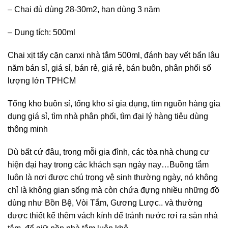
– Chai đủ dùng 28-30m2, hạn dùng 3 năm
– Dung tích: 500ml
Chai xịt tẩy cặn canxi nhà tắm 500ml, đánh bay vết bẩn lâu
năm bán sỉ, giá sỉ, bán rẻ, giá rẻ, bán buôn, phân phối số
lượng lớn TPHCM
Tổng kho buôn sỉ, tổng kho sỉ gia dụng, tìm nguồn hàng gia
dụng giá sỉ, tìm nhà phân phối, tìm đại lý hàng tiêu dùng
thông minh
Dù bất cứ đâu, trong mỗi gia đình, các tòa nhà chung cư
hiện đại hay trong các khách sạn ngày nay…Buồng tắm
luôn là nơi được chú trọng vệ sinh thường ngày, nó không
chỉ là không gian sống mà còn chứa đựng nhiều những đồ
dùng như Bồn Bệ, Vòi Tắm, Gương Lược.. và thường
được thiết kế thêm vách kính để tránh nước rơi ra sàn nhà