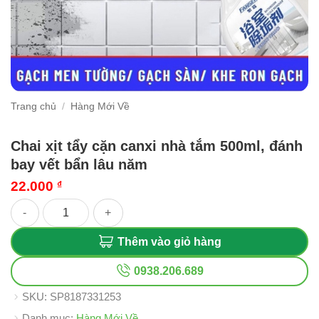
Trang chủ
/
Hàng Mới Về
Chai xịt tẩy cặn canxi nhà tắm 500ml, đánh
bay vết bẩn lâu năm
22.000
₫
Chai xịt tẩy cặn canxi nhà tắm 500ml, đánh bay vết bẩn lâu nă
Thêm vào giỏ hàng
0938.206.689
SKU:
SP8187331253
Danh mục:
Hàng Mới Về