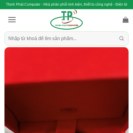
Bỏ
Thịnh Phát Computer - Nhà phân phối linh kiện, thiết bị công nghệ - Điện tử
qua
nội
dung
Tìm
kiếm: