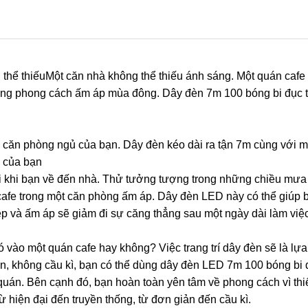
 thể thiếuMột căn nhà không thể thiếu ánh sáng. Một quán cafe
ang phong cách ấm áp mùa đông. Dây đèn 7m 100 bóng bi đục 
 căn phòng ngủ của bạn. Dây đèn kéo dài ra tận 7m cùng với m
ủ của bạn
 khi bạn về đến nhà. Thử tưởng tượng trong những chiều mưa
cafe trong một căn phòng ấm áp. Dây đèn LED này có thể giúp b
 và ấm áp sẽ giảm đi sự căng thẳng sau một ngày dài làm việc
 vào một quán cafe hay không? Việc trang trí dây đèn sẽ là lự
ản, không cầu kì, bạn có thể dùng dây đèn LED 7m 100 bóng bi 
uán. Bên cạnh đó, bạn hoàn toàn yên tâm về phong cách vì thi
từ hiện đại đến truyền thống, từ đơn giản đến cầu kì.