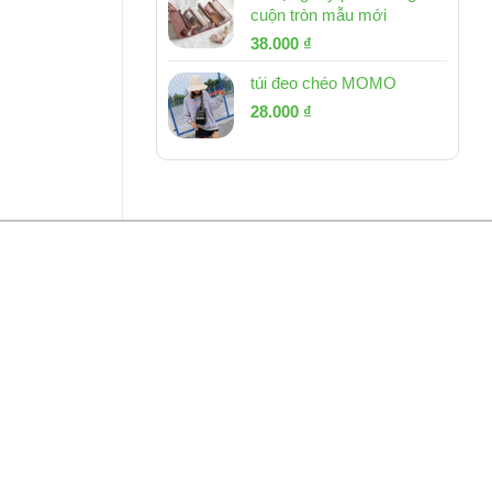
cuộn tròn mẫu mới
Giá
Giá
38.000
₫
gốc
hiện
túi đeo chéo MOMO
là:
tại
Giá
Giá
53.000 ₫.
28.000
₫
là:
gốc
hiện
38.000 ₫.
là:
tại
54.000 ₫.
là:
28.000 ₫.