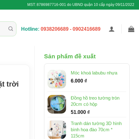
MST: 8786987716-001 do UBND quận 10 cấp ngày 09/11/2022
Hotline:
0938206689 - 0902416689
Sản phẩm đề xuất
Móc khoá labubu nhựa
6.000
₫
t trời
Đồng hồ treo tường tròn
20cm có hộp
51.000
₫
Tranh dán tường 3D hình
bình hoa đào 70cm *
115cm