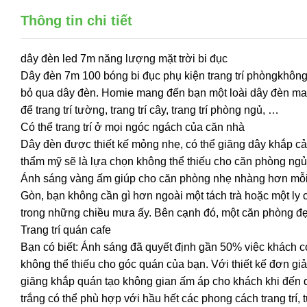
Thông tin chi tiết
dây đèn led 7m năng lượng mặt trời bi đục
Dây đèn 7m 100 bóng bi đục phụ kiện trang trí phòngkhông
bỏ qua dây đèn. Homie mang đến bạn một loài dây đèn m
để trang trí tường, trang trí cây, trang trí phòng ngủ, …
Có thể trang trí ở mọi ngóc ngách của căn nhà
Dây đèn được thiết kế mỏng nhẹ, có thể giăng dây khắp cả
thẩm mỹ sẽ là lựa chọn không thể thiếu cho căn phòng ng
Ánh sáng vàng ấm giúp cho căn phòng nhẹ nhàng hơn mỗi
Gòn, bạn không cần gì hơn ngoài một tách trà hoặc một ly 
trong những chiều mưa ấy. Bên cạnh đó, một căn phòng đẹp
Trang trí quán cafe
Bạn có biết: Ánh sáng đã quyết định gần 50% việc khách có
không thể thiếu cho góc quán của bạn. Với thiết kế đơn gi
giăng khắp quán tạo không gian ấm áp cho khách khi đến q
trắng có thể phù hợp với hầu hết các phong cách trang trí, 