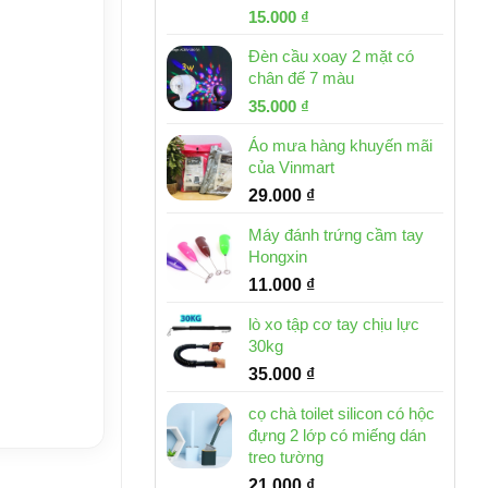
Giá
Giá
15.000
₫
gốc
hiện
Đèn cầu xoay 2 mặt có
là:
tại
chân đế 7 màu
32.000 ₫.
là:
Giá
Giá
35.000
₫
15.000 ₫.
gốc
hiện
Áo mưa hàng khuyến mãi
là:
tại
của Vinmart
46.000 ₫.
là:
29.000
₫
35.000 ₫.
Máy đánh trứng cầm tay
Hongxin
11.000
₫
lò xo tập cơ tay chịu lực
30kg
35.000
₫
cọ chà toilet silicon có hộc
đựng 2 lớp có miếng dán
treo tường
21.000
₫