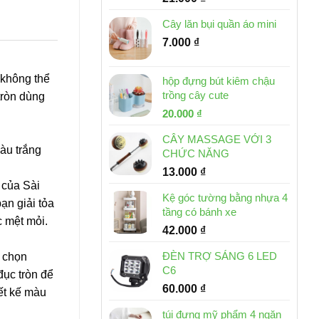
Cây lăn bụi quần áo mini
7.000
₫
 không thể
hộp đựng bút kiêm chậu
trồng cây cute
tròn dùng
Giá
Giá
20.000
₫
gốc
hiện
CÂY MASSAGE VỚI 3
là:
tại
àu trắng
CHỨC NĂNG
30.000 ₫.
là:
13.000
₫
20.000 ₫.
 của Sài
Kệ góc tường bằng nhựa 4
ạn giải tỏa
tầng có bánh xe
 mệt mỏi.
42.000
₫
ĐÈN TRỢ SÁNG 6 LED
a chọn
C6
đục tròn để
60.000
₫
ết kế màu
túi đựng mỹ phẩm 4 ngăn