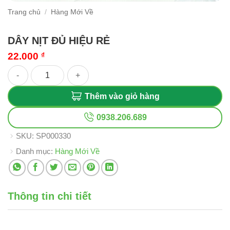
Trang chủ
/
Hàng Mới Về
DÂY NỊT ĐỦ HIỆU RẺ
22.000
₫
DÂY NỊT ĐỦ HIỆU RẺ số lượng
Thêm vào giỏ hàng
0938.206.689
SKU:
SP000330
Danh mục:
Hàng Mới Về
Thông tin chi tiết