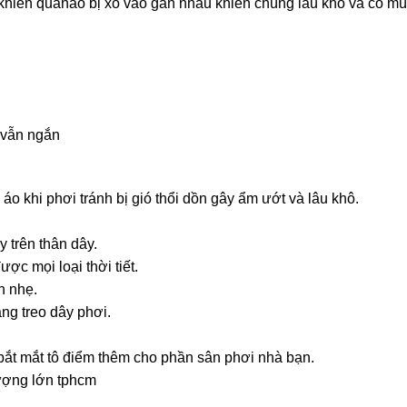
 khiến quầnáo bị xô vào gần nhau khiến chúng lâu khô và có mùi
 vẫn ngắn
o khi phơi tránh bị gió thổi dồn gây ẩm ướt và lâu khô.
 trên thân dây.
ợc mọi loại thời tiết.
n nhẹ.
ng treo dây phơi.
 bắt mắt tô điểm thêm cho phần sân phơi nhà bạn.
ượng lớn tphcm