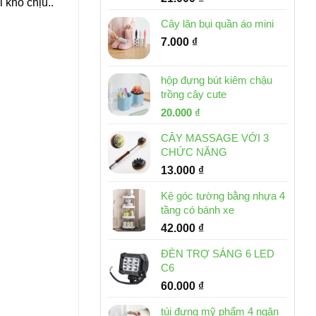
 khó chịu..
Cây lăn bụi quần áo mini
7.000
₫
hộp đựng bút kiêm chậu
trồng cây cute
Giá
Giá
20.000
₫
gốc
hiện
CÂY MASSAGE VỚI 3
là:
tại
CHỨC NĂNG
30.000 ₫.
là:
13.000
₫
20.000 ₫.
Kệ góc tường bằng nhựa 4
tầng có bánh xe
42.000
₫
ĐÈN TRỢ SÁNG 6 LED
C6
60.000
₫
túi đựng mỹ phẩm 4 ngăn