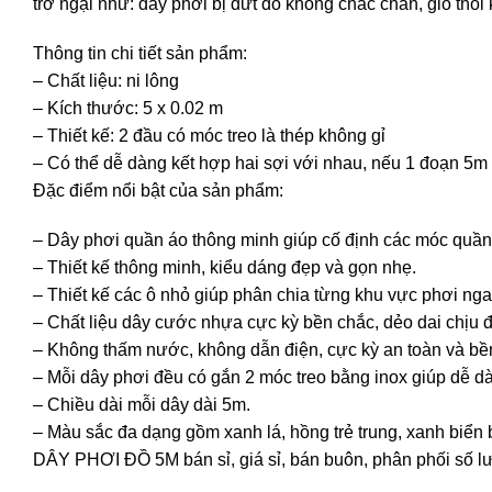
trở ngại như: dây phơi bị đứt do không chắc chắn, gió thổi
Thông tin chi tiết sản phẩm:
– Chất liệu: ni lông
– Kích thước: 5 x 0.02 m
– Thiết kế: 2 đầu có móc treo là thép không gỉ
– Có thể dễ dàng kết hợp hai sợi với nhau, nếu 1 đoạn 5m
Đặc điểm nổi bật của sản phẩm:
– Dây phơi quần áo thông minh giúp cố định các móc quần á
– Thiết kế thông minh, kiểu dáng đẹp và gọn nhẹ.
– Thiết kế các ô nhỏ giúp phân chia từng khu vực phơi ngay
– Chất liệu dây cước nhựa cực kỳ bền chắc, dẻo dai chịu đư
– Không thấm nước, không dẫn điện, cực kỳ an toàn và bề
– Mỗi dây phơi đều có gắn 2 móc treo bằng inox giúp dễ dà
– Chiều dài mỗi dây dài 5m.
– Màu sắc đa dạng gồm xanh lá, hồng trẻ trung, xanh biển
DÂY PHƠI ĐỒ 5M bán sỉ, giá sỉ, bán buôn, phân phối số l