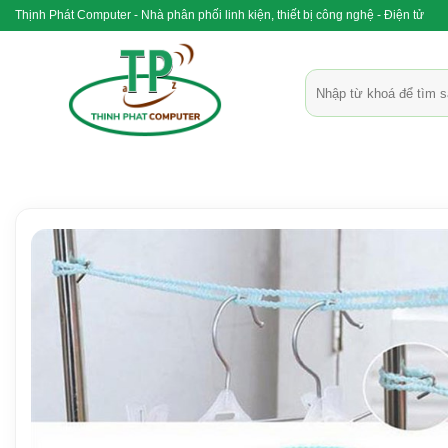
Bỏ
Thịnh Phát Computer - Nhà phân phối linh kiện, thiết bị công nghệ - Điện tử
qua
nội
Tìm
dung
kiếm: