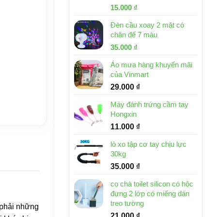
Giá
Giá
15.000
₫
gốc
hiện
Đèn cầu xoay 2 mặt có
là:
tại
chân đế 7 màu
32.000 ₫.
là:
Giá
Giá
35.000
₫
15.000 ₫.
gốc
hiện
Áo mưa hàng khuyến mãi
là:
tại
của Vinmart
46.000 ₫.
là:
29.000
₫
35.000 ₫.
Máy đánh trứng cầm tay
Hongxin
11.000
₫
lò xo tập cơ tay chịu lực
30kg
35.000
₫
cọ chà toilet silicon có hộc
đựng 2 lớp có miếng dán
treo tường
 phải những
21.000
₫