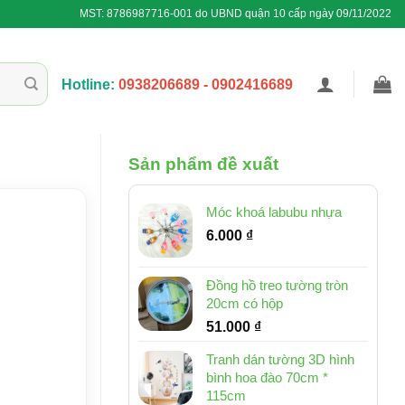
MST: 8786987716-001 do UBND quận 10 cấp ngày 09/11/2022
Hotline:
0938206689 - 0902416689
Sản phẩm đề xuất
Móc khoá labubu nhựa
6.000
₫
Đồng hồ treo tường tròn
20cm có hộp
51.000
₫
Tranh dán tường 3D hình
bình hoa đào 70cm *
115cm