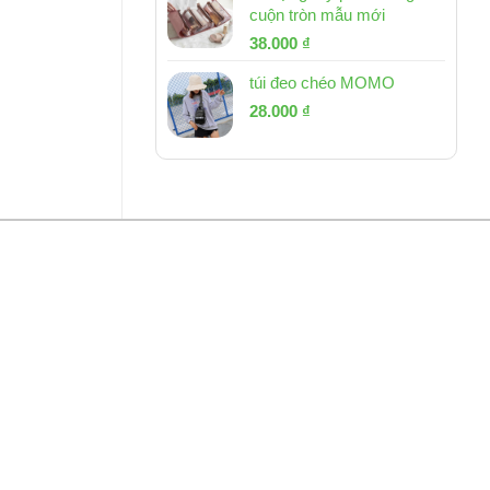
cuộn tròn mẫu mới
Giá
Giá
38.000
₫
gốc
hiện
túi đeo chéo MOMO
là:
tại
Giá
Giá
53.000 ₫.
28.000
₫
là:
gốc
hiện
38.000 ₫.
là:
tại
54.000 ₫.
là:
28.000 ₫.