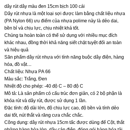
dây rút dây màu đen 15cm bịch 100 cái
Dây rút nhựa là một loại sợi được làm bằng chất liệu nhựa
(PA Nylon 66) ưu điểm của nhựa polime này là dẻo dai,
bền bỉ và chịu lực, chịu nhiệt khá tốt.
Chúng ta hoàn toàn có thể sử dụng với nhiều mục đích
khác nhau, đồng thời khả năng siết chặt tuyệt đối an toàn
và hiệu quả
Sãn phẩm dây rút nhựa với tính năng buộc dây điện, hàng
hóa, đồ vật…
Chất liệu: Nhựa PA 66
Màu sắc: Trắng, Đen
Nhiệt độ cho phép: -40 độ C – 80 độ C
Mô tả: Là sản phẩm có cấu trúc đơn giản, có 2 bộ phận là
khóa rút và dây rút, được sử dụng 1 lần.
Đặc tính: độ dài lớn, độ chịu lực cao, độ bền và tính dẻo
dai tốt, nút thắt và răng cưa chắc chắc.
Công dụng: dây rút nhựa 15cm tấc được dùng để Cột, thắt
những hàng hòa lớn, dây cáp điện, đóng gói hàng hóa tải