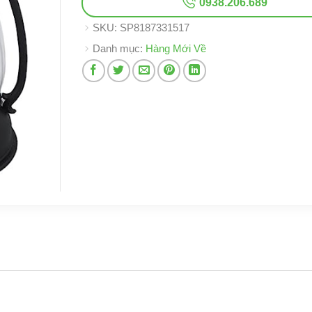
0938.206.689
SKU:
SP8187331517
Danh mục:
Hàng Mới Về