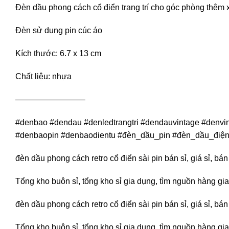
Đèn dầu phong cách cổ điển trang trí cho góc phòng thêm 
Đèn sử dụng pin cúc áo
Kích thước: 6.7 x 13 cm
Chất liệu: nhựa
————————–
#denbao #dendau #denledtrangtri #dendauvintage #denv
#denbaopin #denbaodientu #đèn_dầu_pin #đèn_dầu_điện_
đèn dầu phong cách retro cổ điển sài pin bán sỉ, giá sỉ, b
Tổng kho buôn sỉ, tổng kho sỉ gia dụng, tìm nguồn hàng gia 
đèn dầu phong cách retro cổ điển sài pin bán sỉ, giá sỉ, b
Tổng kho buôn sỉ, tổng kho sỉ gia dụng, tìm nguồn hàng gia 