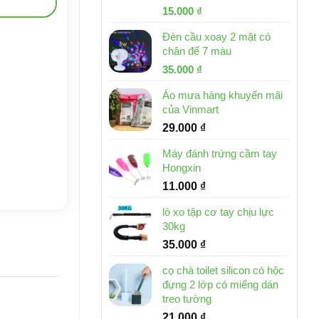
Giá
Giá
15.000
₫
gốc
hiện
Đèn cầu xoay 2 mặt có
là:
tại
chân đế 7 màu
32.000 ₫.
là:
Giá
Giá
35.000
₫
15.000 ₫.
gốc
hiện
Áo mưa hàng khuyến mãi
là:
tại
của Vinmart
46.000 ₫.
là:
29.000
₫
35.000 ₫.
Máy đánh trứng cầm tay
Hongxin
11.000
₫
lò xo tập cơ tay chịu lực
30kg
35.000
₫
cọ chà toilet silicon có hộc
đựng 2 lớp có miếng dán
treo tường
21.000
₫