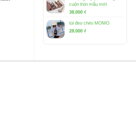
cuộn tròn mẫu mới
Giá
Giá
38.000
₫
gốc
hiện
túi đeo chéo MOMO
là:
tại
Giá
Giá
53.000 ₫.
28.000
₫
là:
gốc
hiện
38.000 ₫.
là:
tại
54.000 ₫.
là:
28.000 ₫.