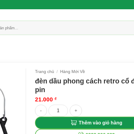
Trang chủ
/
Hàng Mới Về
đèn dầu phong cách retro cổ đ
pin
21.000
₫
đèn dầu phong cách retro cổ điển sài pin số lư
Thêm vào giỏ hàng