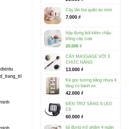
Cây lăn bụi quần áo mini
7.000
₫
hộp đựng bút kiêm chậu
trồng cây cute
Giá
Giá
20.000
₫
gốc
hiện
CÂY MASSAGE VỚI 3
là:
tại
CHỨC NĂNG
30.000 ₫.
là:
dientu
13.000
₫
20.000 ₫.
_trang_trí
Kệ góc tường bằng nhựa 4
tầng có bánh xe
42.000
₫
 minh
ĐÈN TRỢ SÁNG 6 LED
C6
60.000
₫
túi đựng mỹ phẩm 4 ngăn
 minh