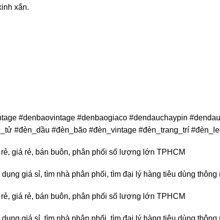
xinh xắn.
intage #denbaovintage #denbaogiaco #dendauchaypin #dendau
tử #đèn_dầu #đèn_bão #đèn_vintage #đèn_trang_trí #đèn_led
án rẻ, giá rẻ, bán buôn, phân phối số lượng lớn TPHCM
dụng giá sỉ, tìm nhà phân phối, tìm đại lý hàng tiêu dùng thông
án rẻ, giá rẻ, bán buôn, phân phối số lượng lớn TPHCM
dụng giá sỉ, tìm nhà phân phối, tìm đại lý hàng tiêu dùng thông