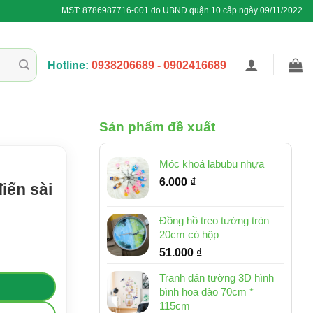
MST: 8786987716-001 do UBND quận 10 cấp ngày 09/11/2022
Hotline:
0938206689 - 0902416689
Sản phẩm đề xuất
Móc khoá labubu nhựa
6.000
₫
iển sài
Đồng hồ treo tường tròn
20cm có hộp
ợng
51.000
₫
Tranh dán tường 3D hình
bình hoa đào 70cm *
115cm