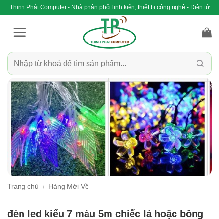
Bỏ
Thịnh Phát Computer - Nhà phân phối linh kiện, thiết bị công nghệ - Điện tử
qua
nội
dung
Tìm
kiếm:
Trang chủ
/
Hàng Mới Về
đèn led kiểu 7 màu 5m chiếc lá hoặc bông