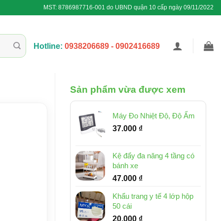
MST: 8786987716-001 do UBND quận 10 cấp ngày 09/11/2022
Hotline:
0938206689 - 0902416689
Sản phẩm vừa được xem
Máy Đo Nhiệt Độ, Độ Ẩm
37.000
₫
Kệ đẩy đa năng 4 tầng có
bánh xe
47.000
₫
Khẩu trang y tế 4 lớp hộp
50 cái
20.000
₫