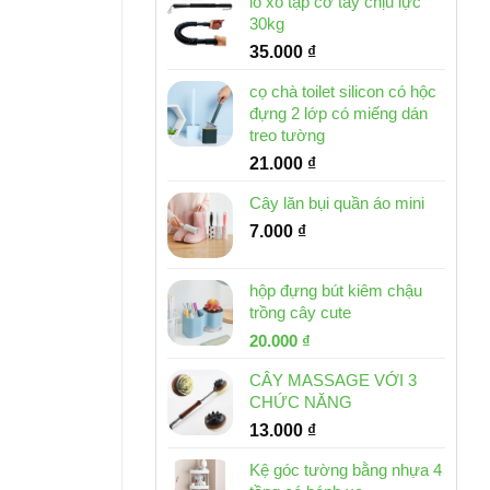
lò xo tập cơ tay chịu lực
30kg
35.000
₫
cọ chà toilet silicon có hộc
đựng 2 lớp có miếng dán
treo tường
21.000
₫
Cây lăn bụi quần áo mini
7.000
₫
hộp đựng bút kiêm chậu
trồng cây cute
Giá
Giá
20.000
₫
gốc
hiện
CÂY MASSAGE VỚI 3
là:
tại
CHỨC NĂNG
30.000 ₫.
là:
13.000
₫
20.000 ₫.
Kệ góc tường bằng nhựa 4