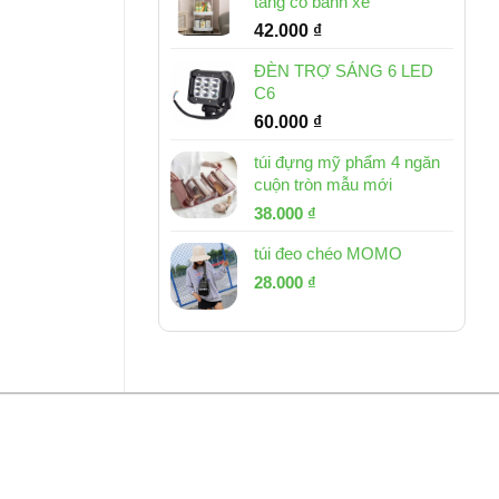
tầng có bánh xe
42.000
₫
ĐÈN TRỢ SÁNG 6 LED
C6
60.000
₫
túi đựng mỹ phẩm 4 ngăn
cuộn tròn mẫu mới
Giá
Giá
38.000
₫
gốc
hiện
túi đeo chéo MOMO
là:
tại
Giá
Giá
53.000 ₫.
28.000
₫
là:
gốc
hiện
38.000 ₫.
là:
tại
54.000 ₫.
là:
28.000 ₫.