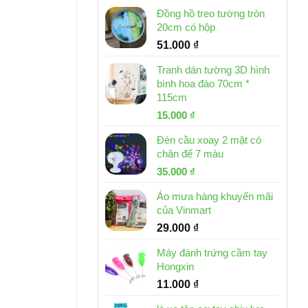
Đồng hồ treo tường tròn
20cm có hộp
51.000
₫
Tranh dán tường 3D hình
bình hoa đào 70cm *
115cm
Giá
Giá
15.000
₫
gốc
hiện
Đèn cầu xoay 2 mặt có
là:
tại
chân đế 7 màu
32.000 ₫.
là:
Giá
Giá
35.000
₫
15.000 ₫.
gốc
hiện
Áo mưa hàng khuyến mãi
là:
tại
của Vinmart
46.000 ₫.
là:
29.000
₫
35.000 ₫.
Máy đánh trứng cầm tay
Hongxin
11.000
₫