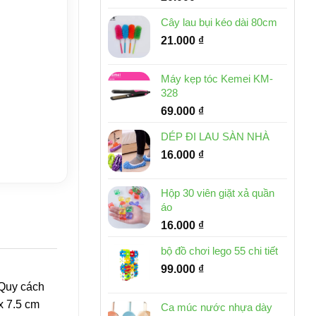
Cây lau bụi kéo dài 80cm
21.000
₫
Máy kẹp tóc Kemei KM-
328
69.000
₫
DÉP ĐI LAU SÀN NHÀ
16.000
₫
Hộp 30 viên giặt xả quần
áo
16.000
₫
bộ đồ chơi lego 55 chi tiết
99.000
₫
 Quy cách
x 7.5 cm
Ca múc nước nhựa dày