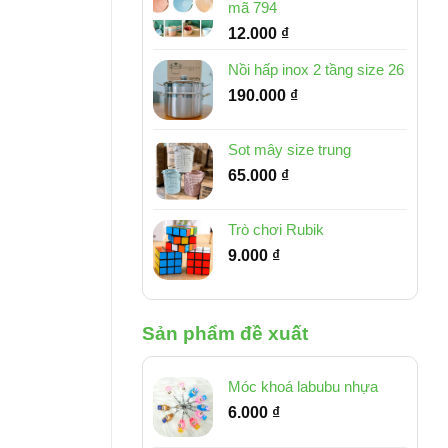
mã 794
12.000
₫
Nồi hấp inox 2 tầng size 26
190.000
₫
Sot mây size trung
65.000
₫
Trò chơi Rubik
9.000
₫
Sản phẩm đề xuất
Móc khoá labubu nhựa
6.000
₫