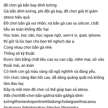
đồ chơi gà bắn bay dính tường
Gà bắn dính tường, phi đội gà bay, đồ chơi giải trí giảm
stress hiệu quả
Đồ chơi bắn gà vui nhộn, ná bắn gà cao su silicon, chất
liệu an toàn không độc hại
Học toán, học văn, học ngoại ngữ, xem ti vi, ipad, iphone,
thì giờ là lúc bạn cho bọn trẻ nghịch dại ạ.
Cùng nhau chơi bắn gà nhé.
Thông số kỹ thuật:
Được làm bằng chất liệu cao su cao cấp, mềm mại, sờ vào
thoải mái, an toàn
Có hình con gà màu vàng rất ngộ nghĩnh và đáng yêu.
Với chức năng đàn hồi cao, dễ dàng quăng quật mà không
làm đau tay.
Đây là một món đồ chơi có thể giúp bạn xả stress.
#đồ-chơi#đồ-chơi-bắn-gà#ná-bắn-gà#gà-dính-
tường#homeshoponline#dodungchobegiasi#nacaosu
#nabanga #phidoigabay #dochoi #trongnha