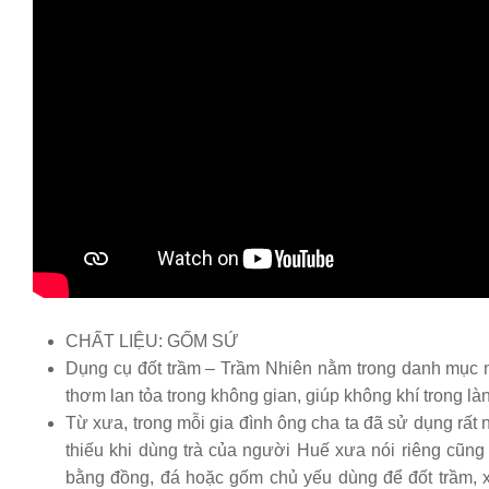
CHẤT LIỆU: GỐM SỨ
Dụng cụ đốt trầm – Trầm Nhiên nằm trong danh mục 
thơm lan tỏa trong không gian, giúp không khí trong là
Từ xưa, trong mỗi gia đình ông cha ta đã sử dụng rất
thiếu khi dùng trà của người Huế xưa nói riêng cũn
bằng đồng, đá hoặc gốm chủ yếu dùng để đốt trầm, x