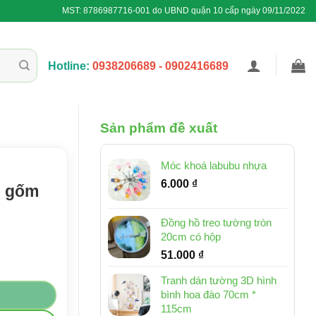
MST: 8786987716-001 do UBND quận 10 cấp ngày 09/11/2022
Hotline:
0938206689 - 0902416689
Sản phẩm đề xuất
Móc khoá labubu nhựa
6.000
₫
g gốm
Đồng hồ treo tường tròn
20cm có hộp
51.000
₫
trầm) số lượng
Tranh dán tường 3D hình
bình hoa đào 70cm *
115cm