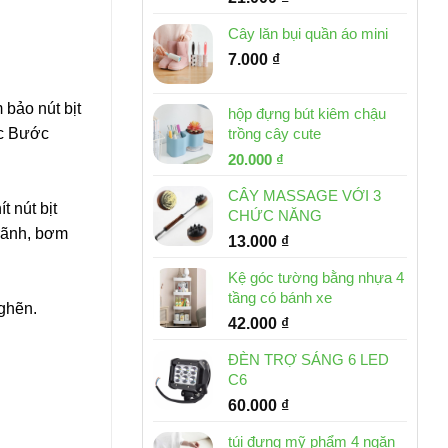
Cây lăn bụi quần áo mini
7.000
₫
 bảo nút bịt
hộp đựng bút kiêm chậu
ác Bước
trồng cây cute
Giá
Giá
20.000
₫
gốc
hiện
CÂY MASSAGE VỚI 3
là:
tại
 nút bịt
CHỨC NĂNG
30.000 ₫.
là:
 rãnh, bơm
13.000
₫
20.000 ₫.
Kệ góc tường bằng nhựa 4
tầng có bánh xe
ghẽn.
42.000
₫
ĐÈN TRỢ SÁNG 6 LED
C6
60.000
₫
u
túi đựng mỹ phẩm 4 ngăn