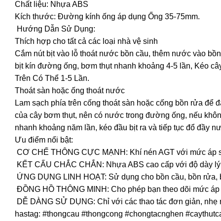
Chất liệu: Nhựa ABS
Kích thước: Đường kính ống áp dụng Ống 35-75mm.
Hướng Dẫn Sử Dụng:
Thích hợp cho tất cả các loại nhà vệ sinh
Cắm nút bịt vào lỗ thoát nước bồn cầu, thêm nước vào bồn 
bịt kín đường ống, bơm thụt nhanh khoảng 4-5 lần, Kéo 
Trên Có Thể 1-5 Lần.
Thoát sàn hoặc ống thoát nước
Lam sạch phía trên cống thoát sàn hoặc cống bồn rửa để đ
của cây bơm thụt, nên có nước trong đường ống, nếu không
nhanh khoảng năm lần, kéo đầu bịt ra và tiếp tục đổ đầy nư
Ưu điểm nổi bật:
CƠ CHẾ THÔNG CỰC MẠNH: Khí nén AGT với mức áp suất lê
KẾT CẤU CHẮC CHẮN: Nhựa ABS cao cấp với độ dày lý tưởn
ỨNG DỤNG LINH HOẠT: Sử dụng cho bồn cầu, bồn rửa,
ĐỒNG HỒ THÔNG MINH: Cho phép bạn theo dõi mức áp suấ
DỄ DÀNG SỬ DỤNG: Chỉ với các thao tác đơn giản, nhẹ nh
hastag: #thongcau #thongcong #chongtacnghen #caythu