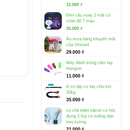
Giá
Giá
15.000
₫
gốc
hiện
Đèn cầu xoay 2 mặt có
là:
tại
chân đế 7 màu
32.000 ₫.
là:
Giá
Giá
35.000
₫
15.000 ₫.
gốc
hiện
Áo mưa hàng khuyến mãi
là:
tại
của Vinmart
46.000 ₫.
là:
29.000
₫
35.000 ₫.
Máy đánh trứng cầm tay
Hongxin
11.000
₫
lò xo tập cơ tay chịu lực
30kg
35.000
₫
cọ chà toilet silicon có hộc
đựng 2 lớp có miếng dán
treo tường
21.000
₫