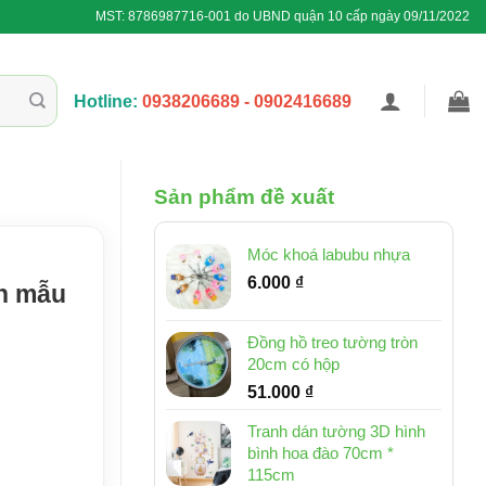
MST: 8786987716-001 do UBND quận 10 cấp ngày 09/11/2022
Hotline:
0938206689 - 0902416689
Sản phẩm đề xuất
Móc khoá labubu nhựa
6.000
₫
én mẫu
Đồng hồ treo tường tròn
20cm có hộp
51.000
₫
Tranh dán tường 3D hình
bình hoa đào 70cm *
115cm