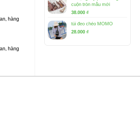
cuộn tròn mẫu mới
Giá
Giá
38.000
₫
gốc
hiện
Lan, hàng
túi đeo chéo MOMO
là:
tại
Giá
Giá
53.000 ₫.
28.000
₫
là:
gốc
hiện
38.000 ₫.
là:
tại
Lan, hàng
54.000 ₫.
là:
28.000 ₫.