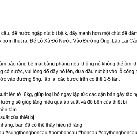
cầu, để nước ngập nút bịt bịt k, đẩy mạnh hơn một chút để đảm
cây bơm thụt ra. Để Lỗ Xả Đổ Nước Vào Đường Ống, Lặp Lại C
ảm bảo rằng bề mặt bằng phẳng nếu không nó không thể ôm khít
 có nước, vui lòng đổ đầy nó lên, đưa đầu nút bịt vào lỗ cống
ớc vào đường ống, lặp lại các bước trên có thể 1-5 lần.
n tới 8kg, giúp loại bỏ ngay lập tức các cặn bẩn gây tắc n
g sẽ giúp tăng hiệu quả áp suất và độ bền của thiết bị
 bồn tắm…
t của thiết bị
àng, bạn đã có thể thấy hiệu rõ ràng
tcau #sungthongboncau #bomboncau #boncau #caythongbonca