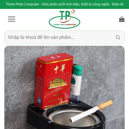
Bỏ
Thịnh Phát Computer - Nhà phân phối linh kiện, thiết bị công nghệ - Điện tử
qua
nội
dung
Tìm
kiếm: