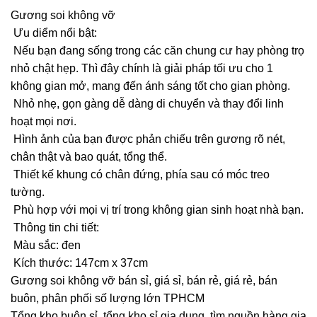
Gương soi không vỡ
Ưu diểm nổi bật:
Nếu bạn đang sống trong các căn chung cư hay phòng trọ
nhỏ chật hẹp. Thì đây chính là giải pháp tối ưu cho 1
không gian mở, mang đến ánh sáng tốt cho gian phòng.
Nhỏ nhẹ, gọn gàng dễ dàng di chuyển và thay đổi linh
hoạt mọi nơi.
Hình ảnh của bạn được phản chiếu trên gương rõ nét,
chân thật và bao quát, tổng thể.
Thiết kế khung có chân đứng, phía sau có móc treo
tường.
Phù hợp với mọi vị trí trong không gian sinh hoạt nhà bạn.
Thông tin chi tiết:
Màu sắc: đen
Kích thước: 147cm x 37cm
Gương soi không vỡ bán sỉ, giá sỉ, bán rẻ, giá rẻ, bán
buôn, phân phối số lượng lớn TPHCM
Tổng kho buôn sỉ, tổng kho sỉ gia dụng, tìm nguồn hàng gia