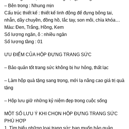
– Bên trong : Nhung mịn
Cấu trúc thiết kế : thiết kế linh động để đựng bông tai,
nhẫn, dây chuyền, đồng hồ, lắc tay, son môi, chìa khóa…
Màu: Đen, Trắng, Hồng, Kem
Số lượng ngăn, ô : nhiều ngăn
Số lượng tầng : 01
ƯU ĐIỂM CỦA HỘP ĐỰNG TRANG SỨC
– Bảo quản tốt trang sức không bị hư hỏng, thất lạc
– Làm hộp quà tặng sang trọng, mới lạ nâng cao giá trị quà
tặng
– Hộp lưu giữ những kỷ niệm đẹp trong cuộc sống
MỘT SỐ LƯU Ý KHI CHỌN HỘP ĐỰNG TRANG SỨC
PHÙ HỢP
1. Tìm hiểu những loại trang sức bạn muốn bảo quản