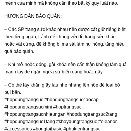
mệnh của mình mà không cần theo bất kỳ quy luật nào.
HƯỚNG DẪN BẢO QUẢN:
– Các SP trang sức khác nhau nên được cất giữ riêng biệt
theo từng ngăn, tránh để chung với đồ trang sức khác
hoặc vật cứng, để không bị ma sát làm hư hỏng, tăng hiệu
quả bảo quản.
– Khi mở hoặc đóng, gài khóa nên cẩn thận không làm quá
mạnh tay để ngăn ngừa sự biến dạng hoặc gãy.
– Có thể lấy khăn giấy lau nhẹ nhàng lên hộp để loại bỏ
bụi bẩn.
#hopdungtrangsuc #hopdungtrangsuccaocap
#hopdungtrangsucmini #hoptrangsuc
#hopdungtrangsucnhieungan #hopdungtrangsuc2tang
#hopdungtrangsuc1tang #khaydungtrangsuc #eleanor
#accessories #bongtaibasic #phukientrangsuc