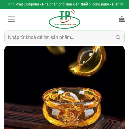
Bỏ
Thịnh Phát Computer - Nhà phân phối linh kiện, thiết bị công nghệ - Điện tử
qua
nội
dung
Tìm
kiếm: