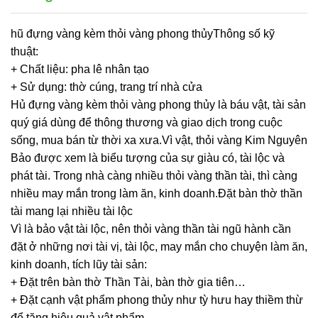
hũ đựng vàng kèm thỏi vàng phong thủyThông số kỹ
thuật:
+ Chất liệu: pha lê nhân tạo
+ Sử dụng: thờ cúng, trang trí nhà cửa
Hủ đựng vàng kèm thỏi vàng phong thủy là báu vật, tài sản
quý giá dùng để thông thương và giao dịch trong cuộc
sống, mua bán từ thời xa xưa.Vì vật, thỏi vàng Kim Nguyên
Bảo được xem là biểu tượng của sự giàu có, tài lộc và
phát tài. Trong nhà càng nhiều thỏi vàng thần tài, thì càng
nhiều may mắn trong làm ăn, kinh doanh.Đặt bàn thờ thần
tài mang lại nhiều tài lộc
Vì là bảo vật tài lộc, nên thỏi vàng thần tài ngũ hành cần
đặt ở những nơi tài vị, tài lộc, may mắn cho chuyện làm ăn,
kinh doanh, tích lũy tài sản:
+ Đặt trên bàn thờ Thần Tài, bàn thờ gia tiên…
+ Đặt cạnh vật phẩm phong thủy như tỳ hưu hay thiềm thừ
để tăng hiệu quả vật phẩm