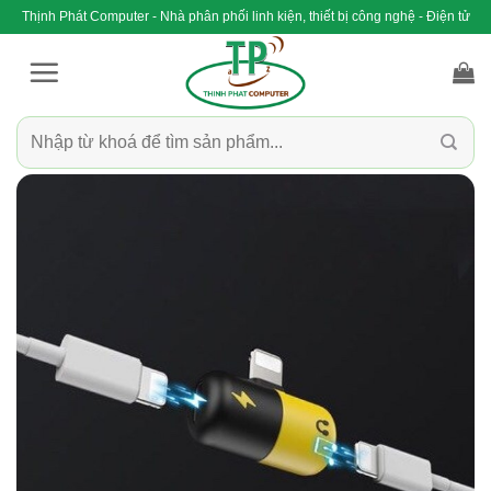
Bỏ
Thịnh Phát Computer - Nhà phân phối linh kiện, thiết bị công nghệ - Điện tử
qua
nội
dung
Tìm
kiếm: