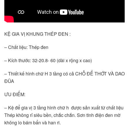
KỆ GIA VỊ KHUNG THÉP ĐEN : 
– Chất liệu: Thép đen
– Kích thước: 32-20.8- 60 (dài x rộng x cao)
– Thiết kế hình chữ H 3 tầng có cả CHỖ ĐỂ THỚT VÀ DAO 
ĐŨA
ƯU ĐIỂM:
– Kệ để gia vị 3 tầng hình chữ h  được sản xuất từ chất liệu 
Thép không rỉ siêu bền, chắc chắn. Sơn tĩnh điện đen mờ 
không lo bám bẩn và han ri.