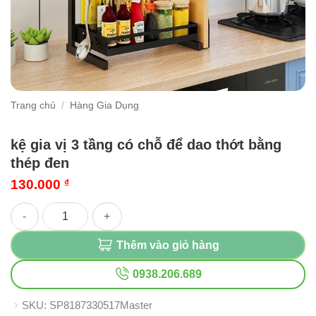
Trang chủ
/
Hàng Gia Dụng
kệ gia vị 3 tầng có chỗ để dao thớt bằng
thép đen
130.000
₫
kệ gia vị 3 tầng có chỗ để dao thớt bằng thép đen số lượng
Thêm vào giỏ hàng
0938.206.689
SKU:
SP8187330517Master