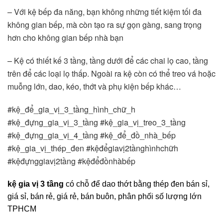
– Với kệ bếp đa năng, bạn không những tiết kiệm tối đa 
không gian bếp, mà còn tạo ra sự gọn gàng, sang trọng 
hơn cho không gian bếp nhà bạn
– Kệ có thiết kế 3 tầng, tầng dưới để các chai lọ cao, tầng 
trên để các loại lọ thấp. Ngoài ra kệ còn có thể treo vá hoặc 
muỗng lớn, dao, kéo, thớt và phụ kiện bếp khác…
#kệ_để_gia_vị_3_tầng_hình_chữ_h 
#kệ_đựng_gia_vị_3_tầng #kệ_gia_vị_treo_3_tầng 
#kệ_đựng_gia_vị_4_tầng #kệ_để_đồ_nhà_bếp 
#kệ_gia_vị_thép_đen #kệđểgiavị2tầnghìnhchữh 
#kệđựnggiavị2tầng #kệđểđồnhàbếp  
kệ gia vị 3 tầng
có chỗ để dao thớt bằng thép đen bán sỉ,
giá sỉ, bán rẻ, giá rẻ, bán buôn, phân phối số lượng lớn
TPHCM