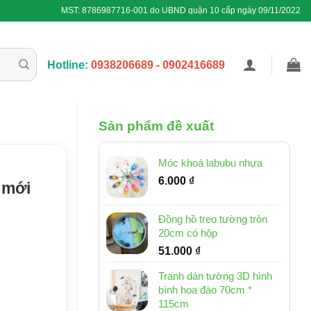
MST: 8786987716-001 do UBND quận 10 cấp ngày 09/11/2022
Hotline:
0938206689 - 0902416689
Sản phẩm đề xuất
Móc khoá labubu nhựa
6.000
₫
 mới
Đồng hồ treo tường tròn
20cm có hộp
51.000
₫
Tranh dán tường 3D hình
bình hoa đào 70cm *
115cm