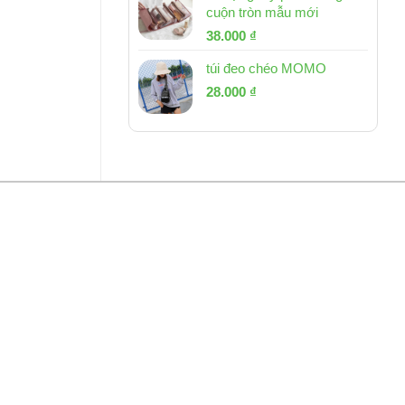
cuộn tròn mẫu mới
Giá
Giá
38.000
₫
gốc
hiện
túi đeo chéo MOMO
là:
tại
Giá
Giá
53.000 ₫.
28.000
₫
là:
gốc
hiện
38.000 ₫.
là:
tại
54.000 ₫.
là:
28.000 ₫.