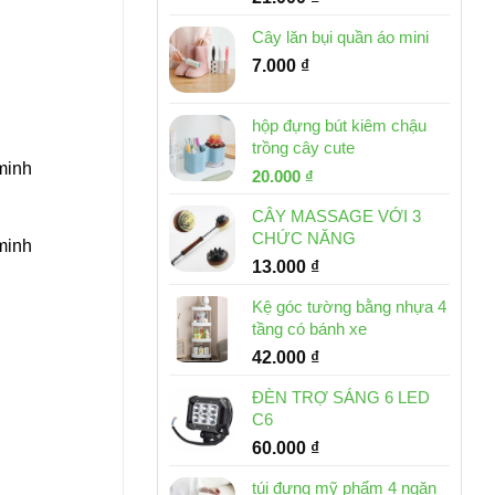
Cây lăn bụi quần áo mini
7.000
₫
hộp đựng bút kiêm chậu
trồng cây cute
 minh
Giá
Giá
20.000
₫
gốc
hiện
CÂY MASSAGE VỚI 3
là:
tại
CHỨC NĂNG
30.000 ₫.
là:
 minh
13.000
₫
20.000 ₫.
Kệ góc tường bằng nhựa 4
tầng có bánh xe
42.000
₫
ĐÈN TRỢ SÁNG 6 LED
C6
60.000
₫
túi đựng mỹ phẩm 4 ngăn