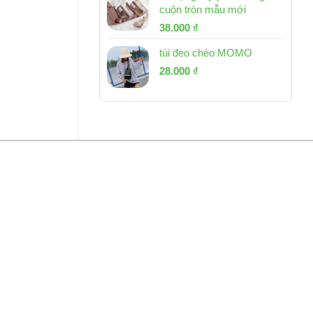
cuộn tròn mẫu mới
Giá
Giá
38.000
₫
gốc
hiện
túi đeo chéo MOMO
là:
tại
Giá
Giá
53.000 ₫.
28.000
₫
là:
gốc
hiện
38.000 ₫.
là:
tại
54.000 ₫.
là:
28.000 ₫.