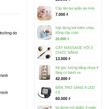
Cây lăn bụi quần áo mini
7.000
₫
hộp đựng bút kiêm chậu
trồng cây cute
i trường do
Giá
Giá
20.000
₫
gốc
hiện
CÂY MASSAGE VỚI 3
là:
tại
CHỨC NĂNG
30.000 ₫.
là:
13.000
₫
20.000 ₫.
Kệ góc tường bằng nhựa 4
tầng có bánh xe
g minh
42.000
₫
ĐÈN TRỢ SÁNG 6 LED
C6
 minh
60.000
₫
túi đựng mỹ phẩm 4 ngăn