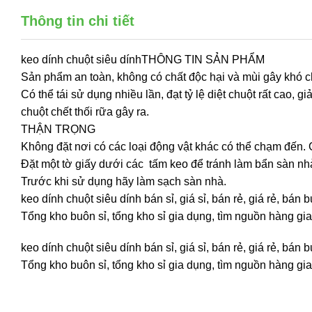
Thông tin chi tiết
keo dính chuột siêu dínhTHÔNG TIN SẢN PHẨM
Sản phẩm an toàn, không có chất độc hại và mùi gây khó c
Có thể tái sử dụng nhiều lần, đạt tỷ lệ diệt chuột rất cao,
chuột chết thối rữa gây ra.
THẬN TRỌNG
Không đặt nơi có các loại động vật khác có thể chạm đến.
Đặt một tờ giấy dưới các tấm keo để tránh làm bẩn sàn nh
Trước khi sử dụng hãy làm sạch sàn nhà.
keo dính chuột siêu dính bán sỉ, giá sỉ, bán rẻ, giá rẻ, b
Tổng kho buôn sỉ, tổng kho sỉ gia dụng, tìm nguồn hàng gia
keo dính chuột siêu dính bán sỉ, giá sỉ, bán rẻ, giá rẻ, b
Tổng kho buôn sỉ, tổng kho sỉ gia dụng, tìm nguồn hàng gia 