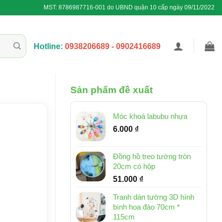
MST: 8786987716-001 do UBND quận 10 cấp ngày 09/11/2022
Hotline:
0938206689 - 0902416689
Sản phẩm đề xuất
Móc khoá labubu nhựa
6.000
₫
Đồng hồ treo tường tròn
20cm có hộp
51.000
₫
Tranh dán tường 3D hình
bình hoa đào 70cm *
115cm