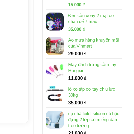
Giá
Giá
15.000
₫
gốc
hiện
Đèn cầu xoay 2 mặt có
là:
tại
chân đế 7 màu
32.000 ₫.
là:
Giá
Giá
35.000
₫
15.000 ₫.
gốc
hiện
Áo mưa hàng khuyến mãi
là:
tại
của Vinmart
46.000 ₫.
là:
29.000
₫
35.000 ₫.
Máy đánh trứng cầm tay
Hongxin
11.000
₫
lò xo tập cơ tay chịu lực
30kg
35.000
₫
cọ chà toilet silicon có hộc
đựng 2 lớp có miếng dán
treo tường
21.000
₫