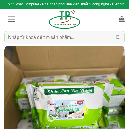
Bỏ
Thịnh Phát Computer - Nhà phân phối linh kiện, thiết bị công nghệ - Điện tử
qua
nội
dung
Tìm
kiếm: