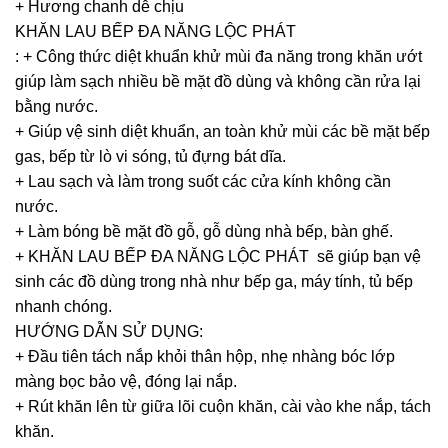
+ Hương chanh dễ chịu
KHĂN LAU BẾP ĐA NĂNG LỘC PHÁT
: + Công thức diệt khuẩn khử mùi đa năng trong khăn ướt
giúp làm sạch nhiều bề mặt đồ dùng và không cần rửa lại
bằng nước.
+ Giúp vệ sinh diệt khuẩn, an toàn khử mùi các bề mặt bếp
gas, bếp từ lò vi sóng, tủ đựng bát dĩa.
+ Lau sạch và làm trong suốt các cửa kính không cần
nước.
+ Làm bóng bề mặt đồ gỗ, gỗ dùng nhà bếp, bàn ghế.
+ KHĂN LAU BẾP ĐA NĂNG LỘC PHÁT sẽ giúp bạn vệ
sinh các đồ dùng trong nhà như bếp ga, máy tính, tủ bếp
nhanh chóng.
HƯỚNG DẪN SỬ DỤNG:
+ Đầu tiên tách nắp khỏi thân hộp, nhẹ nhàng bóc lớp
màng bọc bảo vệ, đóng lại nắp.
+ Rút khăn lên từ giữa lõi cuộn khăn, cài vào khe nắp, tách
khăn.