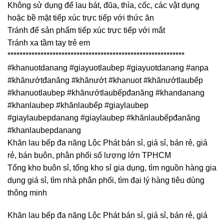
Không sử dụng để lau bát, đũa, thìa, cốc, các vật dụng
hoặc bề mặt tiếp xúc trực tiếp với thức ăn
Tránh để sản phẩm tiếp xúc trực tiếp với mắt
Tránh xa tầm tay trẻ em
***********************************************************
#khanuotdanang #giayuotlaubep #giayuotdanang #anpa
#khănướtđanăng #khănướt #khanuot #khănướtlaubếp
#khanuotlaubep #khănướtlaubếpđanăng #khandanang
#khanlaubep #khănlaubếp #giaylaubep
#giaylaubepdanang #giaylaubep #khănlaubếpđanăng
#khanlaubepdanang
Khăn lau bếp đa năng Lộc Phát bán sỉ, giá sỉ, bán rẻ, giá
rẻ, bán buôn, phân phối số lượng lớn TPHCM
Tổng kho buôn sỉ, tổng kho sỉ gia dụng, tìm nguồn hàng gia
dụng giá sỉ, tìm nhà phân phối, tìm đại lý hàng tiêu dùng
thông minh
Khăn lau bếp đa năng Lộc Phát bán sỉ, giá sỉ, bán rẻ, giá