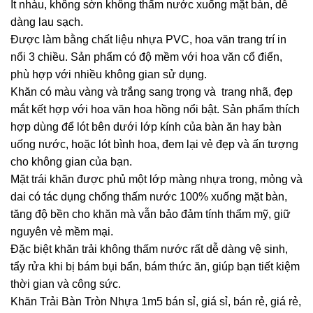
It nhàu, không sờn không thấm nước xuống mặt bàn, dễ
dàng lau sạch.
Được làm bằng chất liệu nhựa PVC, hoa văn trang trí in
nổi 3 chiều. Sản phẩm có độ mềm với hoa văn cổ điển,
phù hợp với nhiều không gian sử dụng.
Khăn có màu vàng và trắng sang trọng và trang nhã, đẹp
mắt kết hợp với hoa văn hoa hồng nổi bật. Sản phẩm thích
hợp dùng để lót bên dưới lớp kính của bàn ăn hay bàn
uống nước, hoặc lót bình hoa, đem lại vẻ đẹp và ấn tượng
cho không gian của bạn.
Mặt trái khăn được phủ một lớp màng nhựa trong, mỏng và
dai có tác dụng chống thấm nước 100% xuống mặt bàn,
tăng độ bền cho khăn mà vẫn bảo đảm tính thẩm mỹ, giữ
nguyên vẻ mềm mại.
Đặc biệt khăn trải không thấm nước rất dễ dàng vệ sinh,
tẩy rửa khi bị bám bụi bẩn, bám thức ăn, giúp bạn tiết kiệm
thời gian và công sức.
Khăn Trải Bàn Tròn Nhựa 1m5 bán sỉ, giá sỉ, bán rẻ, giá rẻ,