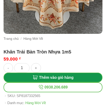
Trang chủ
/
Hàng Mới Về
Khăn Trải Bàn Tròn Nhựa 1m5
59.000
₫
Khăn Trải Bàn Tròn Nhựa 1m5 số lượng
Thêm vào giỏ hàng
0938.206.689
SKU:
SP8187332565
Danh mục:
Hàng Mới Về