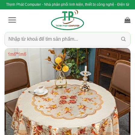
Bỏ
Thịnh Phát Computer - Nhà phân phối linh kiện, thiết bị công nghệ - Điện tử
qua
nội
dung
Tìm
kiếm: