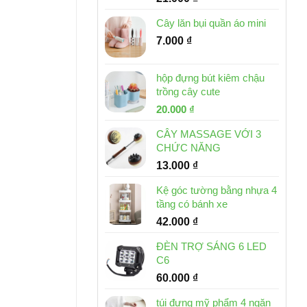
Cây lăn bụi quần áo mini
7.000
₫
hộp đựng bút kiêm chậu
trồng cây cute
Giá
Giá
20.000
₫
gốc
hiện
CÂY MASSAGE VỚI 3
là:
tại
CHỨC NĂNG
30.000 ₫.
là:
13.000
₫
20.000 ₫.
Kệ góc tường bằng nhựa 4
tầng có bánh xe
42.000
₫
ĐÈN TRỢ SÁNG 6 LED
C6
60.000
₫
túi đựng mỹ phẩm 4 ngăn