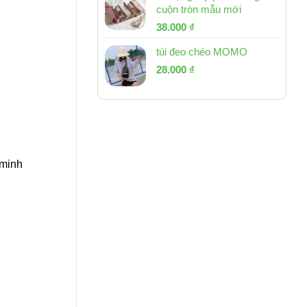
cuộn tròn mẫu mới
Giá
Giá
38.000
₫
gốc
hiện
túi đeo chéo MOMO
là:
tại
Giá
Giá
53.000 ₫.
28.000
₫
là:
gốc
hiện
38.000 ₫.
là:
tại
54.000 ₫.
là:
28.000 ₫.
 minh