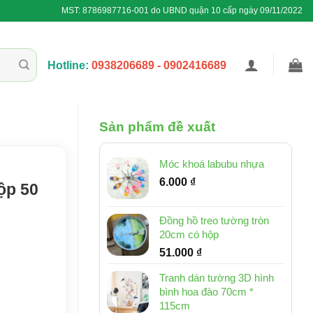
MST: 8786987716-001 do UBND quận 10 cấp ngày 09/11/2022
Hotline:
0938206689 - 0902416689
Sản phẩm đề xuất
Móc khoá labubu nhựa
6.000
₫
ộp 50
Đồng hồ treo tường tròn
20cm có hộp
51.000
₫
Tranh dán tường 3D hình
bình hoa đào 70cm *
115cm