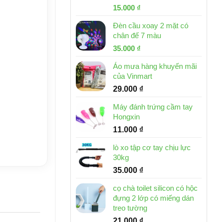
Giá
Giá
15.000
₫
gốc
hiện
Đèn cầu xoay 2 mặt có
là:
tại
chân đế 7 màu
32.000 ₫.
là:
Giá
Giá
35.000
₫
15.000 ₫.
gốc
hiện
Áo mưa hàng khuyến mãi
là:
tại
của Vinmart
46.000 ₫.
là:
29.000
₫
35.000 ₫.
Máy đánh trứng cầm tay
Hongxin
11.000
₫
lò xo tập cơ tay chịu lực
30kg
35.000
₫
cọ chà toilet silicon có hộc
đựng 2 lớp có miếng dán
treo tường
21.000
₫