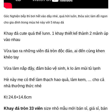
Góc Nghiện bếp thì bơi hết vào đây nhé, quá hời luôn, thỏa sức làm đồ ngon
cho gia đình trong mùa hè này với 5 khay đá
Khay đá cute quá thể lunn. 1 khay thiết kế thành 2 mảnh úp
vào nhau
Vừa tạo ra những viên đá tròn độc đáo, ai đến cùng khen
khéo tay
Vừa làm nắp đậy, đảm bảo vệ sinh, k lo ám mùi tủ lạnh
Hè này mẹ có thể làm thạch hao quả, làm kem, … cho cả
nhà thưởng thức nhé
Kt 24.6×14.6cm
Khay đá tròn 33 viên
size nhỏ mẫu mới bán sỉ, giá sỉ, bán