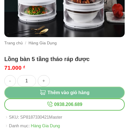
Trang chủ
/
Hàng Gia Dụng
Lồng bàn 5 tầng tháo ráp được
71.000
₫
Lồng bàn 5 tầng tháo ráp được số lượng
Thêm vào giỏ hàng
0938.206.689
SKU:
SP8187330421Master
Danh mục:
Hàng Gia Dụng