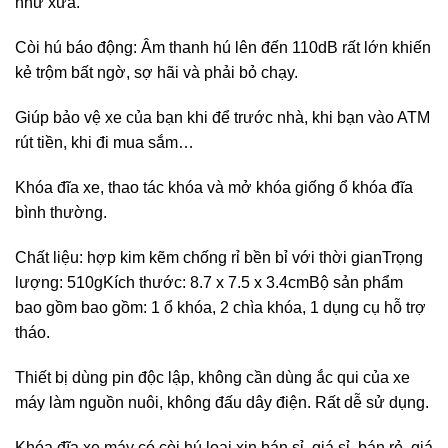
như xưa.
Còi hú báo động: Âm thanh hú lên đến 110dB rất lớn khiến
kẻ trộm bất ngờ, sợ hãi và phải bỏ chạy.
Giúp bảo vệ xe của bạn khi để trước nhà, khi bạn vào ATM
rút tiền, khi đi mua sắm…
Khóa đĩa xe, thao tác khóa và mở khóa giống ổ khóa đĩa
bình thường.
Chất liệu: hợp kim kẽm chống rỉ bền bỉ với thời gianTrọng
lượng: 510gKích thước: 8.7 x 7.5 x 3.4cmBộ sản phẩm
bao gồm bao gồm: 1 ổ khóa, 2 chìa khóa, 1 dụng cụ hỗ trợ
tháo.
Thiết bị dùng pin độc lập, không cần dùng ắc qui của xe
máy làm nguồn nuôi, không đấu dây điện. Rất dễ sử dụng.
Khóa đĩa xe máy có còi hú loại xịn bán sỉ, giá sỉ, bán rẻ, giá