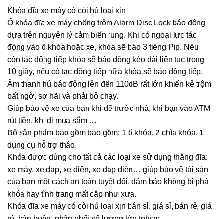
Khóa đĩa xe máy có còi hú loại xịn
Ổ khóa đĩa xe máy chống trộm Alarm Disc Lock báo động
dựa trên nguyên lý cảm biến rung. Khi có ngoại lực tác
động vào ổ khóa hoặc xe, khóa sẽ báo 3 tiếng Pip. Nếu
còn tác động tiếp khóa sẽ báo động kéo dài liên tục trong
10 giây, nếu có tác động tiếp nữa khóa sẽ báo động tiếp.
Âm thanh hú báo động lên đến 110dB rất lớn khiến kẻ trộm
bất ngờ, sợ hãi và phải bỏ chạy.
Giúp bảo vệ xe của bạn khi để trước nhà, khi bạn vào ATM
rút tiền, khi đi mua sắm,…
Bộ sản phẩm bao gồm bao gồm: 1 ổ khóa, 2 chìa khóa, 1
dụng cụ hỗ trợ tháo.
Khóa được dùng cho tất cả các loại xe sử dụng thắng đĩa:
xe máy, xe đạp, xe điện, xe đạp điện… giúp bảo vệ tài sản
của bạn một cách an toàn tuyệt đối, đảm bảo không bị phá
khóa hay tình trạng mất cắp như xưa.
Khóa đĩa xe máy có còi hú loại xịn bán sỉ, giá sỉ, bán rẻ, giá
rẻ, bán buôn, phân phối số lượng lớn tphcm