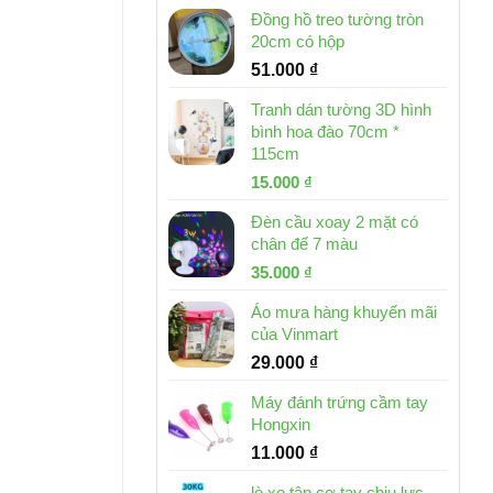
Đồng hồ treo tường tròn
20cm có hộp
51.000
₫
Tranh dán tường 3D hình
bình hoa đào 70cm *
115cm
Giá
Giá
15.000
₫
gốc
hiện
Đèn cầu xoay 2 mặt có
là:
tại
chân đế 7 màu
32.000 ₫.
là:
Giá
Giá
35.000
₫
15.000 ₫.
gốc
hiện
Áo mưa hàng khuyến mãi
là:
tại
của Vinmart
46.000 ₫.
là:
29.000
₫
35.000 ₫.
Máy đánh trứng cầm tay
Hongxin
11.000
₫
lò xo tập cơ tay chịu lực