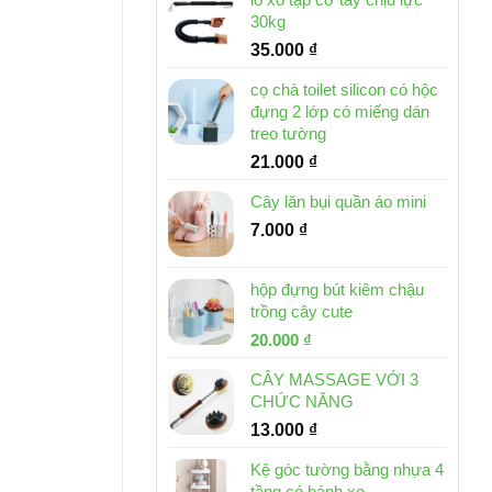
30kg
35.000
₫
cọ chà toilet silicon có hộc
đựng 2 lớp có miếng dán
treo tường
21.000
₫
Cây lăn bụi quần áo mini
7.000
₫
hộp đựng bút kiêm chậu
trồng cây cute
Giá
Giá
20.000
₫
gốc
hiện
CÂY MASSAGE VỚI 3
là:
tại
CHỨC NĂNG
30.000 ₫.
là:
13.000
₫
20.000 ₫.
Kệ góc tường bằng nhựa 4
tầng có bánh xe