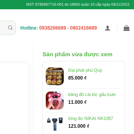
MST: 8786987716-001 do UBND quận 10 cấp ngày 09/11/2022
Hotline:
0938206689 - 0902416689
Sản phẩm vừa được xem
Đại phát phú Quý
85.000
₫
băng đô cài tóc gấu kute
11.000
₫
tông đơ NIKAI NK1087
121.000
₫