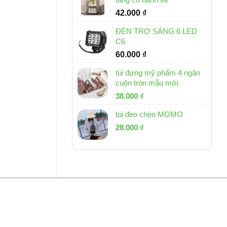
42.000
₫
ĐÈN TRỢ SÁNG 6 LED
C6
60.000
₫
túi đựng mỹ phẩm 4 ngăn
cuộn tròn mẫu mới
Giá
Giá
38.000
₫
gốc
hiện
túi đeo chéo MOMO
là:
tại
Giá
Giá
53.000 ₫.
28.000
₫
là:
gốc
hiện
38.000 ₫.
là:
tại
54.000 ₫.
là:
28.000 ₫.