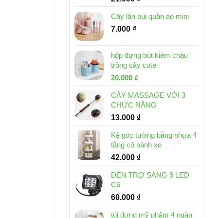
Cây lăn bụi quần áo mini
7.000
₫
hộp đựng bút kiêm chậu
trồng cây cute
Giá
Giá
20.000
₫
gốc
hiện
CÂY MASSAGE VỚI 3
là:
tại
CHỨC NĂNG
30.000 ₫.
là:
13.000
₫
20.000 ₫.
Kệ góc tường bằng nhựa 4
tầng có bánh xe
42.000
₫
ĐÈN TRỢ SÁNG 6 LED
C6
60.000
₫
túi đựng mỹ phẩm 4 ngăn