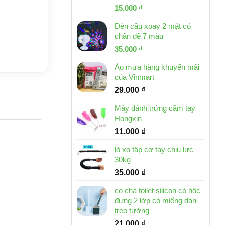
Giá
Giá
15.000
₫
gốc
hiện
Đèn cầu xoay 2 mặt có
là:
tại
chân đế 7 màu
32.000 ₫.
là:
Giá
Giá
35.000
₫
15.000 ₫.
gốc
hiện
Áo mưa hàng khuyến mãi
là:
tại
của Vinmart
46.000 ₫.
là:
29.000
₫
35.000 ₫.
Máy đánh trứng cầm tay
Hongxin
11.000
₫
lò xo tập cơ tay chịu lực
30kg
35.000
₫
cọ chà toilet silicon có hộc
đựng 2 lớp có miếng dán
treo tường
21.000
₫