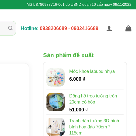
MST: 8786987716-001 do UBND quận 10 cấp ngày 09/11/2022
Hotline:
0938206689 - 0902416689
Sản phẩm đề xuất
Móc khoá labubu nhựa
6.000
₫
Đồng hồ treo tường tròn
20cm có hộp
51.000
₫
Tranh dán tường 3D hình
bình hoa đào 70cm *
115cm