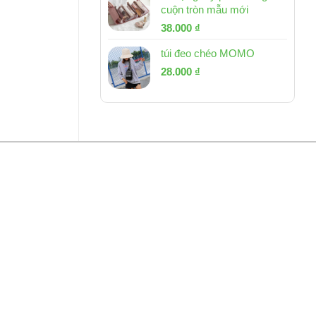
cuộn tròn mẫu mới
Giá
Giá
38.000
₫
gốc
hiện
túi đeo chéo MOMO
là:
tại
Giá
Giá
53.000 ₫.
28.000
₫
là:
gốc
hiện
38.000 ₫.
là:
tại
54.000 ₫.
là:
28.000 ₫.