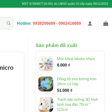
MST: 8786987716-001 do UBND quận 10 cấp ngày 09/11/2022
Hotline:
0938206689 - 0902416689
Sản phẩm đề xuất
Móc khoá labubu nhựa
6.000
₫
micro
Đồng hồ treo tường tròn
20cm có hộp
51.000
₫
Tranh dán tường 3D hình
bình hoa đào 70cm *
115cm