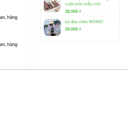
cuộn tròn mẫu mới
Giá
Giá
38.000
₫
gốc
hiện
Lan, hàng
túi đeo chéo MOMO
là:
tại
Giá
Giá
53.000 ₫.
28.000
₫
là:
gốc
hiện
38.000 ₫.
là:
tại
Lan, hàng
54.000 ₫.
là:
28.000 ₫.