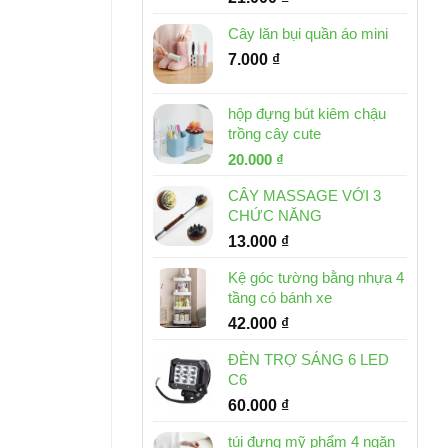
Cây lăn bụi quần áo mini
7.000
₫
hộp đựng bút kiêm chậu
trồng cây cute
Giá
Giá
20.000
₫
gốc
hiện
CÂY MASSAGE VỚI 3
là:
tại
CHỨC NĂNG
30.000 ₫.
là:
13.000
₫
20.000 ₫.
Kệ góc tường bằng nhựa 4
tầng có bánh xe
42.000
₫
ĐÈN TRỢ SÁNG 6 LED
C6
60.000
₫
túi đựng mỹ phẩm 4 ngăn