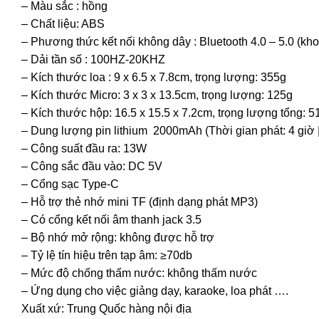
– Màu sắc : hồng
– Chất liệu: ABS
– Phương thức kết nối không dây : Bluetooth 4.0 – 5.0 (kh
– Dải tần số : 100HZ-20KHZ
– Kích thước loa : 9 x 6.5 x 7.8cm, trọng lượng: 355g
– Kích thước Micro: 3 x 3 x 13.5cm, trọng lượng: 125g
– Kích thước hộp: 16.5 x 15.5 x 7.2cm, trọng lượng tổng: 5
– Dung lượng pin lithium 2000mAh (Thời gian phát: 4 giờ |
– Công suất đầu ra: 13W
– Công sắc đầu vào: DC 5V
– Cổng sạc Type-C
– Hỗ trợ thẻ nhớ mini TF (định dạng phát MP3)
– Có cổng kết nối âm thanh jack 3.5
– Bộ nhớ mở rộng: không được hỗ trợ
– Tỷ lệ tín hiệu trên tạp âm: ≥70db
– Mức độ chống thấm nước: không thấm nước
– Ứng dụng cho việc giảng dạy, karaoke, loa phát ….
Xuất xứ: Trung Quốc hàng nội địa