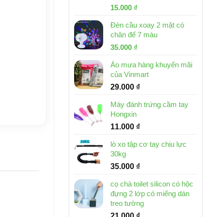
Giá
Giá
15.000
₫
gốc
hiện
Đèn cầu xoay 2 mặt có
là:
tại
chân đế 7 màu
32.000 ₫.
là:
Giá
Giá
35.000
₫
15.000 ₫.
gốc
hiện
Áo mưa hàng khuyến mãi
là:
tại
của Vinmart
46.000 ₫.
là:
29.000
₫
35.000 ₫.
Máy đánh trứng cầm tay
Hongxin
11.000
₫
lò xo tập cơ tay chịu lực
30kg
35.000
₫
cọ chà toilet silicon có hộc
đựng 2 lớp có miếng dán
treo tường
21.000
₫