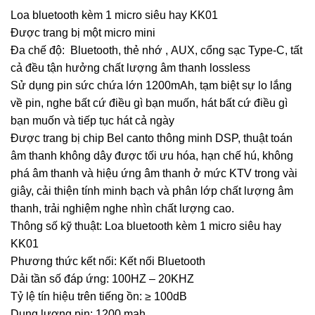
Loa bluetooth kèm 1 micro siêu hay KK01
Được trang bị một micro mini
Đa chế độ: Bluetooth, thẻ nhớ , AUX, cổng sạc Type-C, tất
cả đều tận hưởng chất lượng âm thanh lossless
Sử dụng pin sức chứa lớn 1200mAh, tạm biệt sự lo lắng
về pin, nghe bất cứ điều gì bạn muốn, hát bất cứ điều gì
bạn muốn và tiếp tục hát cả ngày
Được trang bị chip Bel canto thông minh DSP, thuật toán
âm thanh không dây được tối ưu hóa, hạn chế hú, không
phá âm thanh và hiệu ứng âm thanh ở mức KTV trong vài
giây, cải thiện tính minh bạch và phân lớp chất lượng âm
thanh, trải nghiệm nghe nhìn chất lượng cao.
Thông số kỹ thuật: Loa bluetooth kèm 1 micro siêu hay
KK01
Phương thức kết nối: Kết nối Bluetooth
Dải tần số đáp ứng: 100HZ – 20KHZ
Tỷ lệ tín hiệu trên tiếng ồn: ≥ 100dB
Dung lượng pin: 1200 mah